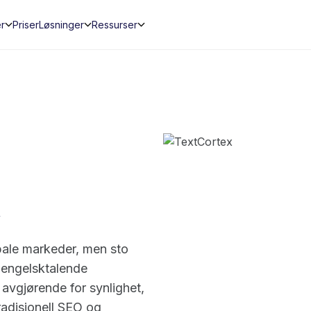
er
Priser
Løsninger
Ressurser
bale markeder, men sto
e-engelsktalende
 avgjørende for synlighet,
radisjonell SEO og