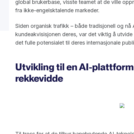
global brukerbase, visste teamet at de ville opp
fra ikke-engelsktalende markeder.
Siden organisk trafikk – både tradisjonell og nå
kundeakvisisjonen deres, var det viktig å utvide
det fulle potensialet til deres internasjonale pub
Utvikling til en AI-plattfor
rekkevidde
Til tross for at de tilbyr banebrytende AI-tekno