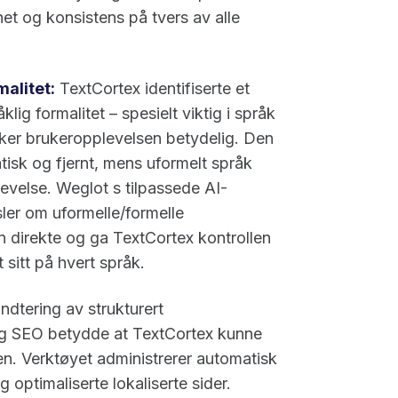
et og konsistens på tvers av alle
alitet:
TextCortex identifiserte et
lig formalitet – spesielt viktig i språk
virker brukeropplevelsen betydelig. Den
atisk og fjernt, mens uformelt språk
evelse. Weglot s tilpassede AI-
sler om uformelle/formelle
n direkte og ga TextCortex kontrollen
 sitt på hvert språk.
dtering av strukturert
lig SEO betydde at TextCortex kunne
en. Verktøyet administrerer automatisk
 optimaliserte lokaliserte sider.