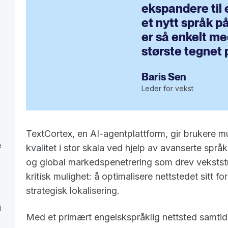
ekspandere til 
et nytt språk på
er så enkelt me
største tegnet 
Baris Sen
Leder for vekst
TextCortex, en AI-agentplattform, gir brukere mu
e
kvalitet i stor skala ved hjelp av avanserte spr
og global markedspenetrering som drev vekststr
kritisk mulighet: å optimalisere nettstedet sitt 
strategisk lokalisering.
d
Med et primært engelskspråklig nettsted samtid