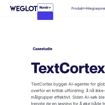
Norsk
Produkt
Integrasjon
Casestudie
TextCortex
TextCortex bygger AI-agenter for glo
overfor en kritisk utfordring: å nå ikk
målgrupper effektivt. Siden AI-søk ble
trengte de en løsning for å øke både t