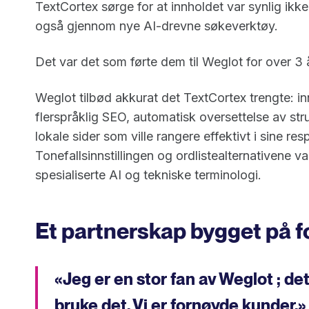
TextCortex sørge for at innholdet var synlig ikk
også gjennom nye AI-drevne søkeverktøy.
Det var det som førte dem til Weglot for over 3 
Weglot tilbød akkurat det TextCortex trengte: i
flerspråklig SEO, automatisk oversettelse av stru
lokale sider som ville rangere effektivt i sine re
Tonefallsinnstillingen og ordlistealternativene v
spesialiserte AI og tekniske terminologi.
Et partnerskap bygget på fo
«Jeg er en stor fan av Weglot ; det
bruke det. Vi er fornøyde kunder.»