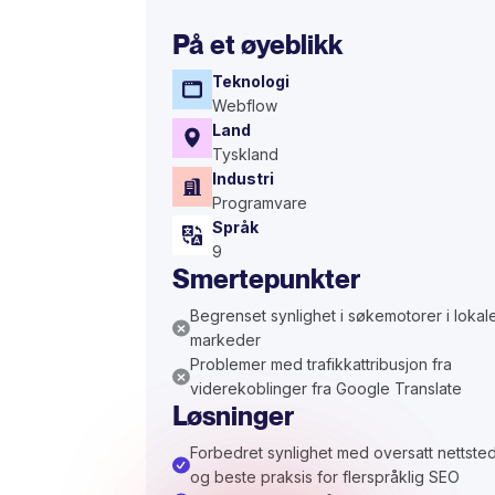
På et øyeblikk
Teknologi
Webflow
Land
Tyskland
Industri
Programvare
Språk
9
Smertepunkter
Begrenset synlighet i søkemotorer i lokal
markeder
Problemer med trafikkattribusjon fra
viderekoblinger fra Google Translate
Løsninger
Forbedret synlighet med oversatt nettste
og beste praksis for flerspråklig SEO