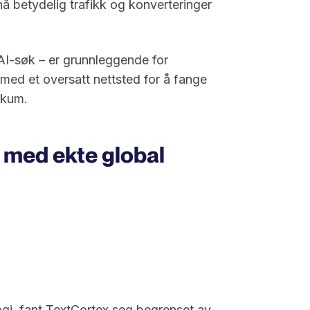
nå betydelig trafikk og konverteringer
 AI-søk – er grunnleggende for
 med et oversatt nettsted for å fange
likum.
m med ekte global
logi, fant TextCortex seg begrenset av