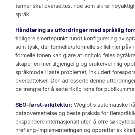
termer skal oversettes, noe som sikrer nøyaktigh
språk.
Håndtering av utfordringer med språklig form
tidligere smertepunkt rundt konfigurering av språk
som tysk, der formelle/uformelle skillelinjer på
formelle tonen kan gjøre at innhold føles byråkr
skaper en mer tilgjengelig og brukervennlig oppl
språkmodell løste problemet, inkludert forespør
oversettelser. Den adresserte denne utfordringe
de trengte for å sette riktig tone for publikummet
SEO-først-arkitektur:
Weglot s automatiske hån
dataoversettelse og beste praksis for flerspråk
ekspandere internasjonalt uten å ofre søkeytels
hreflang-implementeringen og oppretter skikkelig