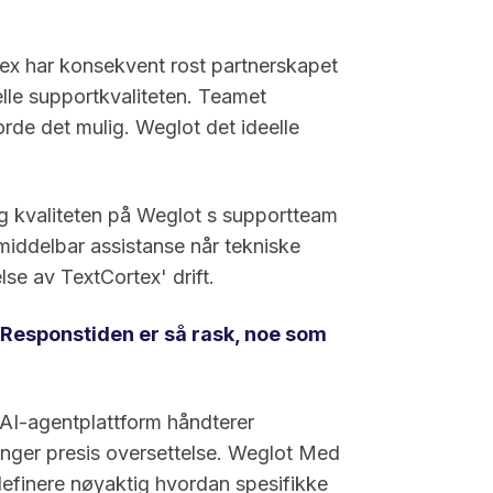
ex har konsekvent rost partnerskapet
lle supportkvaliteten. Teamet
orde det mulig. Weglot det ideelle
g kvaliteten på Weglot s supportteam
middelbar assistanse når tekniske
lse av TextCortex' drift.
 Responstiden er så rask, noe som
I-agentplattform håndterer
enger presis oversettelse. Weglot Med
 definere nøyaktig hvordan spesifikke