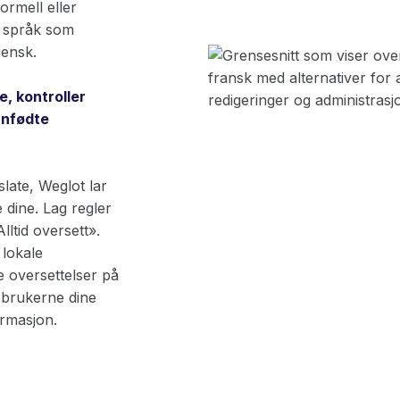
rmell eller
e språk som
iensk.
e, kontroller
innfødte
slate, Weglot lar
 dine. Lag regler
lltid oversett».
 lokale
re oversettelser på
at brukerne dine
formasjon.