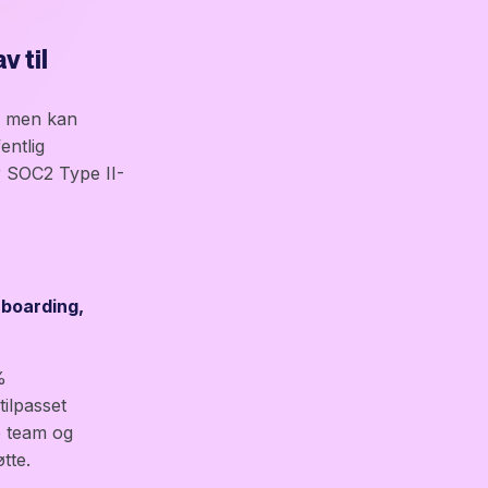
 til
e, men kan
entlig
r SOC2 Type II-
nboarding,
%
tilpasset
e team og
tte.