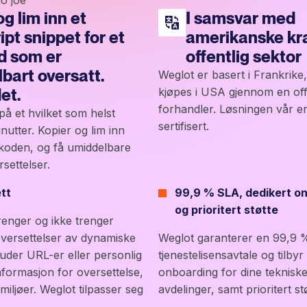
g lim inn et
I samsvar med
ipt snippet for et
amerikanske krav
d som er
offentlig sektor
bart oversatt.
Weglot er basert i Frankrik
et.
kjøpes i USA gjennom en off
forhandler. Løsningen vår e
på et hvilket som helst
sertifisert.
nutter. Kopier og lim inn
koden, og få umiddelbare
settelser.
tt
99,9 % SLA, dedikert o
og prioritert støtte
renger og ikke trenger
oversettelser av dynamiske
Weglot garanterer en 99,9 
uder URL-er eller personlig
tjenestelisensavtale og tilbyr 
informasjon for oversettelse,
onboarding for dine teknisk
miljøer. Weglot tilpasser seg
avdelinger, samt prioritert stø