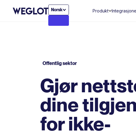
Norsk
Produkt
Integrasjon
Offentlig sektor
Gjør netts
dine tilgje
for ikke-