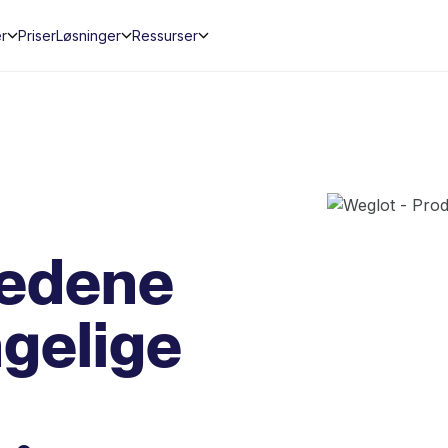
er
Priser
Løsninger
Ressurser
tedene
ngelige