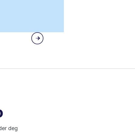
o
der deg