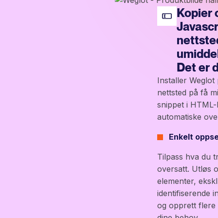
Kopier o
Javascr
nettste
umiddel
Det er d
Installer Weglot 
nettsted på få mi
snippet i HTML-
automatiske over
Enkelt oppse
Tilpass hva du t
oversatt. Utløs 
elementer, ekskl
identifiserende 
og opprett flere 
dine behov.