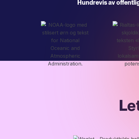
Hundrevis av offentli
Let