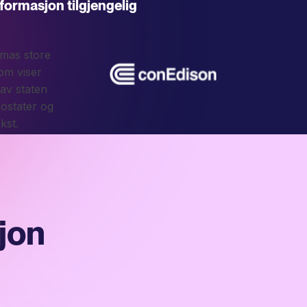
formasjon tilgjengelig
sjon