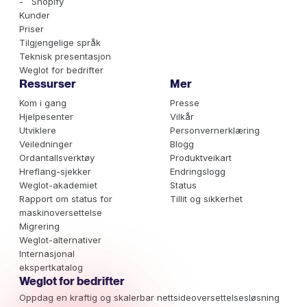
- Shopify
Kunder
Priser
Tilgjengelige språk
Teknisk presentasjon
Weglot for bedrifter
Ressurser
Mer
Kom i gang
Presse
Hjelpesenter
Vilkår
Utviklere
Personvernerklæring
Veiledninger
Blogg
Ordantallsverktøy
Produktveikart
Hreflang-sjekker
Endringslogg
Weglot-akademiet
Status
Rapport om status for
Tillit og sikkerhet
maskinoversettelse
Migrering
Weglot-alternativer
Internasjonal
ekspertkatalog
Weglot for bedrifter
Oppdag en kraftig og skalerbar nettsideoversettelsesløsning