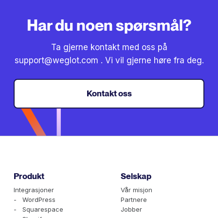
Har du noen spørsmål?
Ta gjerne kontakt med oss på
support@weglot.com
. Vi vil gjerne høre fra deg.
Kontakt oss
Produkt
Selskap
Integrasjoner
Vår misjon
- WordPress
Partnere
- Squarespace
Jobber