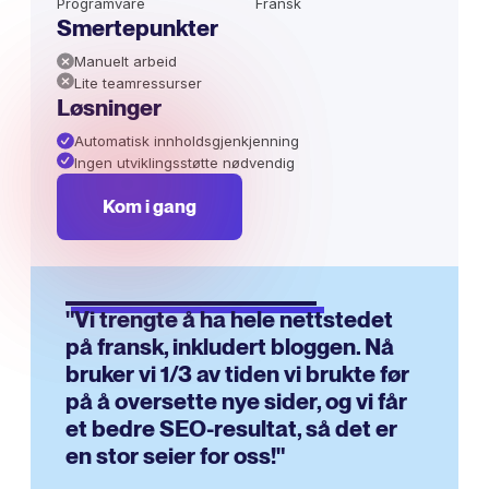
Programvare
Fransk
Smertepunkter
Manuelt arbeid
Lite teamressurser
Løsninger
Automatisk innholdsgjenkjenning
Ingen utviklingsstøtte nødvendig
Kom i gang
"Vi trengte å ha hele nettstedet
på fransk, inkludert bloggen. Nå
bruker vi 1/3 av tiden vi brukte før
på å oversette nye sider, og vi får
et bedre SEO-resultat, så det er
en stor seier for oss!"