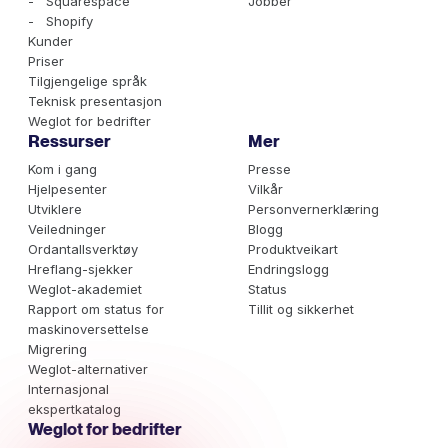
- Squarespace
Jobber
- Shopify
Kunder
Priser
Tilgjengelige språk
Teknisk presentasjon
Weglot for bedrifter
Ressurser
Mer
Kom i gang
Presse
Hjelpesenter
Vilkår
Utviklere
Personvernerklæring
Veiledninger
Blogg
Ordantallsverktøy
Produktveikart
Hreflang-sjekker
Endringslogg
Weglot-akademiet
Status
Rapport om status for
Tillit og sikkerhet
maskinoversettelse
Migrering
Weglot-alternativer
Internasjonal
ekspertkatalog
Weglot for bedrifter