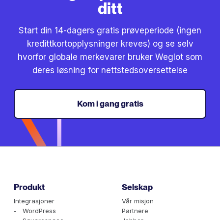
ditt
Start din 14-dagers gratis prøveperiode (ingen
kredittkortopplysninger kreves) og se selv
hvorfor globale merkevarer bruker Weglot som
deres løsning for nettstedsoversettelse
Kom i gang gratis
Produkt
Selskap
Integrasjoner
Vår misjon
- WordPress
Partnere