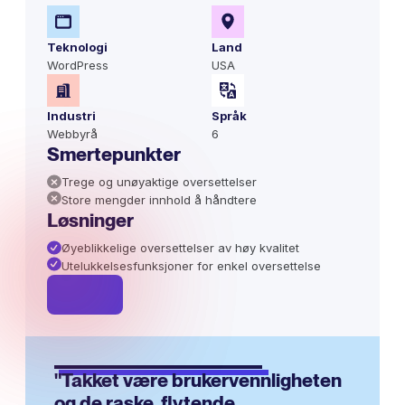
Teknologi
Land
WordPress
USA
Industri
Språk
Webbyrå
6
Smertepunkter
Trege og unøyaktige oversettelser
Store mengder innhold å håndtere
Løsninger
Øyeblikkelige oversettelser av høy kvalitet
Utelukkelsesfunksjoner for enkel oversettelse
"Takket være brukervennligheten
og de raske, flytende