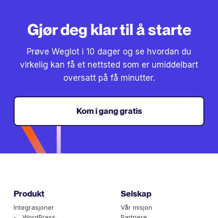
Gjør deg klar til å starte
Prøve Weglot i 10 dager og se hvordan du
virkelig kan få et nettsted som er umiddelbart
oversatt på få minutter.
Kom i gang gratis
Produkt
Selskap
Integrasjoner
Vår misjon
- WordPress
Partnere