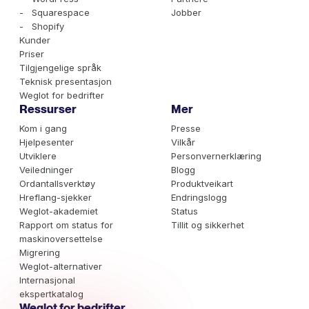
- Squarespace
Jobber
- Shopify
Kunder
Priser
Tilgjengelige språk
Teknisk presentasjon
Weglot for bedrifter
Ressurser
Mer
Kom i gang
Presse
Hjelpesenter
Vilkår
Utviklere
Personvernerklæring
Veiledninger
Blogg
Ordantallsverktøy
Produktveikart
Hreflang-sjekker
Endringslogg
Weglot-akademiet
Status
Rapport om status for
Tillit og sikkerhet
maskinoversettelse
Migrering
Weglot-alternativer
Internasjonal
ekspertkatalog
Weglot for bedrifter