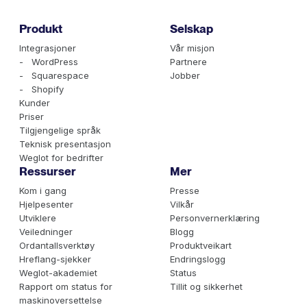
Produkt
Selskap
Integrasjoner
Vår misjon
- WordPress
Partnere
- Squarespace
Jobber
- Shopify
Kunder
Priser
Tilgjengelige språk
Teknisk presentasjon
Weglot for bedrifter
Ressurser
Mer
Kom i gang
Presse
Hjelpesenter
Vilkår
Utviklere
Personvernerklæring
Veiledninger
Blogg
Ordantallsverktøy
Produktveikart
Hreflang-sjekker
Endringslogg
Weglot-akademiet
Status
Rapport om status for
Tillit og sikkerhet
maskinoversettelse