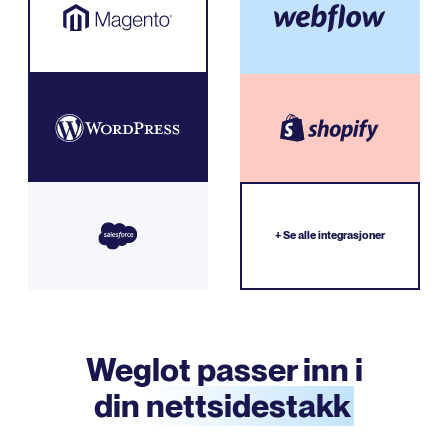
+ Se alle integrasjoner
Weglot passer inn i
din
nettsidestakk