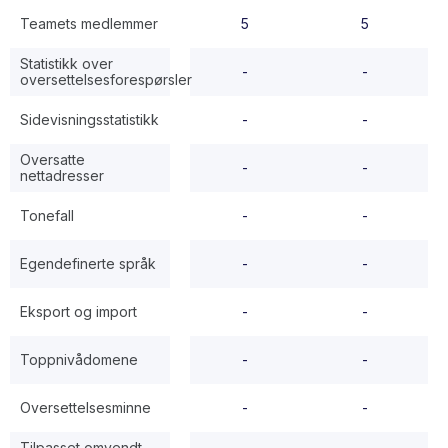
Teamets medlemmer
5
5
Statistikk over
-
-
oversettelsesforespørsler
Sidevisningsstatistikk
-
-
Oversatte
-
-
nettadresser
Tonefall
-
-
Egendefinerte språk
-
-
Eksport og import
-
-
Toppnivådomene
-
-
Oversettelsesminne
-
-
Tilpasset omvendt