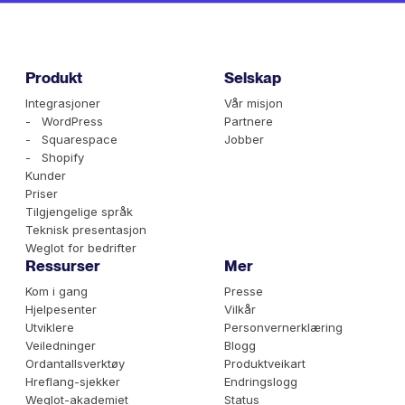
Produkt
Selskap
Integrasjoner
Vår misjon
- WordPress
Partnere
- Squarespace
Jobber
- Shopify
Kunder
Priser
Tilgjengelige språk
Teknisk presentasjon
Weglot for bedrifter
Ressurser
Mer
Kom i gang
Presse
Hjelpesenter
Vilkår
Utviklere
Personvernerklæring
Veiledninger
Blogg
Ordantallsverktøy
Produktveikart
Hreflang-sjekker
Endringslogg
Weglot-akademiet
Status