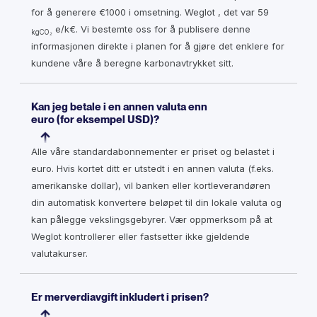
for å generere €1000 i omsetning. Weglot , det var 59
e/k€. Vi bestemte oss for å publisere denne
kgCO₂
informasjonen direkte i planen for å gjøre det enklere for
kundene våre å beregne karbonavtrykket sitt.
Kan jeg betale i en annen valuta enn
euro (for eksempel USD)?
Alle våre standardabonnementer er priset og belastet i
euro. Hvis kortet ditt er utstedt i en annen valuta (f.eks.
amerikanske dollar), vil banken eller kortleverandøren
din automatisk konvertere beløpet til din lokale valuta og
kan pålegge vekslingsgebyrer. Vær oppmerksom på at
Weglot kontrollerer eller fastsetter ikke gjeldende
valutakurser.
Er merverdiavgift inkludert i prisen?