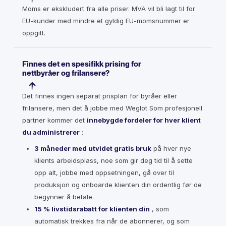
Moms er ekskludert fra alle priser. MVA vil bli lagt til for
EU-kunder med mindre et gyldig EU-momsnummer er
oppgitt.
Finnes det en spesifikk prising for
nettbyråer og frilansere?
Det finnes ingen separat prisplan for byråer eller
frilansere, men det å jobbe med Weglot Som profesjonell
partner kommer det
innebygde fordeler for hver klient
du administrerer
:
3 måneder med utvidet gratis bruk
på hver nye
klients arbeidsplass, noe som gir deg tid til å sette
opp alt, jobbe med oppsetningen, gå over til
produksjon og onboarde klienten din ordentlig før de
begynner å betale.
15 % livstidsrabatt for klienten din
, som
automatisk trekkes fra når de abonnerer, og som