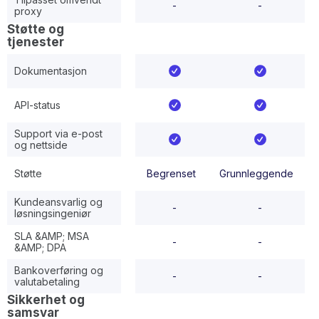
-
-
proxy
Støtte og
tjenester
Dokumentasjon
API-status
Support via e-post
og nettside
Støtte
Begrenset
Grunnleggende
Gr
Kundeansvarlig og
-
-
løsningsingeniør
SLA &AMP; MSA
-
-
&AMP; DPA
Bankoverføring og
-
-
valutabetaling
Sikkerhet og
samsvar