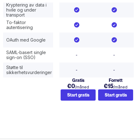
Kryptering av data i
hvile og under
transport
To-faktor
autentisering
OAuth med Google
SAML-basert single
-
-
sign-on (SSO)
Støtte til
-
-
sikkerhetsvurderinger
Gratis
Forrett
€0
€15
/måned
/måned
Start gratis
Start gratis