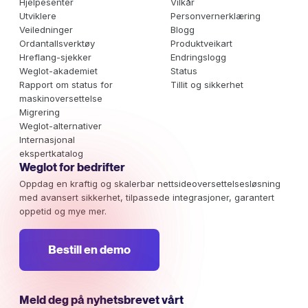
Hjelpesenter
Vilkår
Utviklere
Personvernerklæring
Veiledninger
Blogg
Ordantallsverktøy
Produktveikart
Hreflang-sjekker
Endringslogg
Weglot-akademiet
Status
Rapport om status for
Tillit og sikkerhet
maskinoversettelse
Migrering
Weglot-alternativer
Internasjonal
ekspertkatalog
Weglot for bedrifter
Oppdag en kraftig og skalerbar nettsideoversettelsesløsning
med avansert sikkerhet, tilpassede integrasjoner, garantert
oppetid og mye mer.
Bestill en demo
Meld deg på nyhetsbrevet vårt