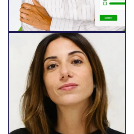
John Springli
Senior Website Manager
Nettbyrå
" Weglot er flott fordi det samsvarer med
mine behov og det jeg kan love kundene
mine: en enkel måte å bli flerspråklig på,
full autonomi over nettstedet sitt,
generere flere potensielle kunder og
muligheten til å gjøre alt dette med bare
noen få klikk.»