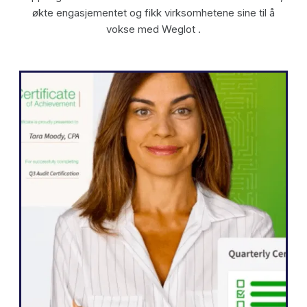
økte engasjementet og fikk virksomhetene sine til å
vokse med Weglot .
WordPress
" Weglot gjorde det mulig for oss å raskt
utvide nettstedet vårt til fem språk. Vi har
allerede sett betydelige forbedringer i
engasjementet fra våre internasjonale
målgrupper, som er mer ivrige enn noen
gang etter å samhandle med innholdet
vårt.»