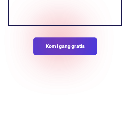
Tobias Nervik
GrunnleggerMedgründer
Kom i gang gratis