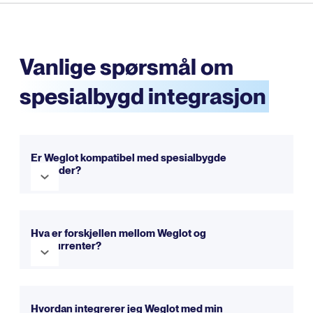
Vanlige spørsmål om
spesialbygd integrasjon
Er Weglot kompatibel med spesialbygde
nettsider?
Ja, Weglot er fullt kompatibel med spesialbygde. Den
integreres sømløst for å gjøre nettstedet ditt flerspråklig
Hva er forskjellen mellom Weglot og
på bare noen få minutter. Du kan prøve det ut gratis med
konkurrenter?
prøveversjonen vår.
Weglot tilbyr et enklere oppsett, et intuitivt grensesnitt og
en omfattende tilnærming til nettstedsoversettelse.
Du
Hvordan integrerer jeg Weglot med min