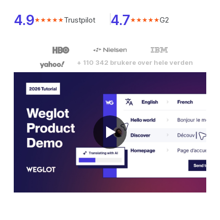
4.9
4.7
Trustpilot
G2
★★★★★
★★★★★
+ 110 342 brukere over hele verden