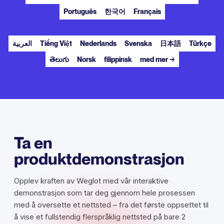
Português
한국어
Français
العربية
Tiếng Việt
Nederlands
Svenska
日本語
Türkçe
తెలుగు
Norsk
filippinsk
med mer →
Ta en
produktdemonstrasjon
Opplev kraften av Weglot med vår interaktive
demonstrasjon som tar deg gjennom hele prosessen
med å oversette et nettsted – fra det første oppsettet til
å vise et fullstendig flerspråklig nettsted på bare 2