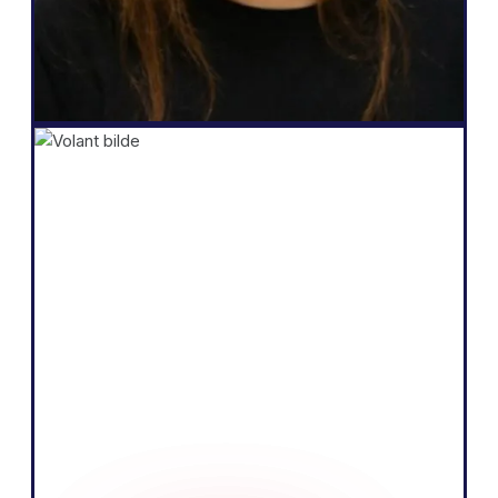
Salomé Amar
Grunnlegger
Shopify
"Kjernen i vår virksomhet er å selge
produkter ved å fortelle en overbevisende
historie og utdanne publikum. Vi tror vi
kan gjøre det mer effektivt ved å snakke
det lokale språket på det europeiske
markedet."