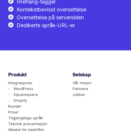
Hreflang-tagger
Kontekstbevisst oversettelse
Oversettelse på serversiden
Dedikerte språk-URL-er
Produkt
Selskap
Integrasjoner
Vår misjon
- WordPress
Partnere
- Squarespace
Jobber
- Shopify
Kunder
Priser
Tilgjengelige språk
Teknisk presentasjon
Weglot for bedrifter