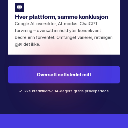
Hver plattform, samme konklusjon
Google AI-oversikter, AI-modus, ChatGPT,
forvirring – oversatt innhold yter konsekvent
bedre enn forventet. Omfanget varierer, retningen
gjør det ikke.
Oversett nettstedet mitt
Ikke kredittkort
14-dagers gratis prøveperiode