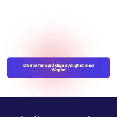
Øk min flerspråklige synlighet med
Weglot