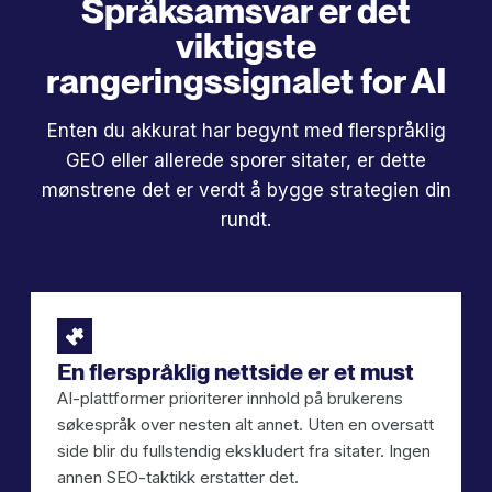
Språksamsvar er det
viktigste
rangeringssignalet for AI
Enten du akkurat har begynt med flerspråklig
GEO eller allerede sporer sitater, er dette
mønstrene det er verdt å bygge strategien din
rundt.
En flerspråklig nettside er et must
AI-plattformer prioriterer innhold på brukerens
søkespråk over nesten alt annet. Uten en oversatt
side blir du fullstendig ekskludert fra sitater. Ingen
annen SEO-taktikk erstatter det.