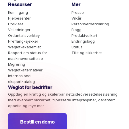
Ressurser
Mer
Kom i gang
Presse
Hjelpesenter
Vilkår
Utviklere
Personvernerklæring
Veiledninger
Blogg
Ordantallsverktøy
Produktveikart
Hreflang-sjekker
Endringslogg
Weglot-akademiet
Status
Rapport om status for
Tillit og sikkerhet
maskinoversettelse
Migrering
Weglot-alternativer
Internasjonal
ekspertkatalog
Weglot for bedrifter
Oppdag en kraftig og skalerbar nettsideoversettelsesløsning
med avansert sikkerhet, tilpassede integrasjoner, garantert
oppetid og mye mer.
Bestill en demo