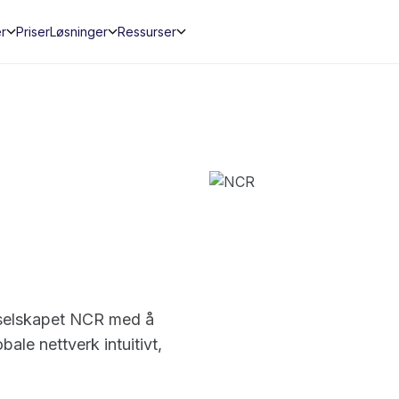
er
Priser
Løsninger
Ressurser
-selskapet NCR med å
bale nettverk intuitivt,