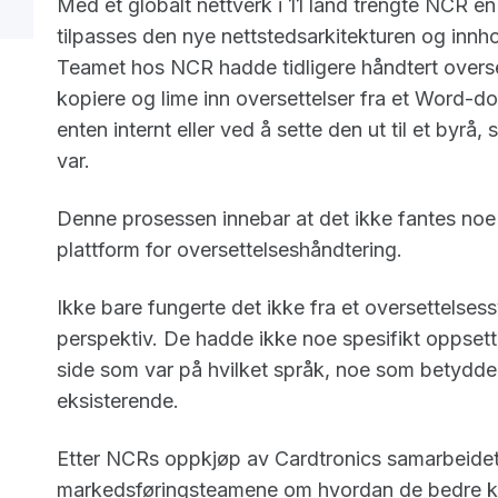
Med et globalt nettverk i 11 land trengte NCR e
tilpasses den nye nettstedsarkitekturen og innh
Teamet hos NCR hadde tidligere håndtert overse
kopiere og lime inn oversettelser fra et Word-
enten internt eller ved å sette den ut til et byrå
var.
Denne prosessen innebar at det ikke fantes noe
plattform for oversettelseshåndtering.
Ikke bare fungerte det ikke fra et oversettelse
perspektiv. De hadde ikke noe spesifikt oppsett f
side som var på hvilket språk, noe som betydde 
eksisterende.
Etter NCRs oppkjøp av Cardtronics samarbeidet
markedsføringsteamene om hvordan de bedre ku