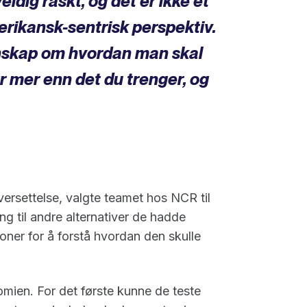
eldig raskt, og det er ikke et
erikansk-sentrisk perspektiv.
nskap om hvordan man skal
ør mer enn det du trenger, og
oversettelse, valgte teamet hos NCR til
ing til andre alternativer de hadde
ner for å forstå hvordan den skulle
ien. For det første kunne de teste