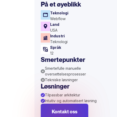
På et øyeblikk
Teknologi
Webflow
Land
USA
Industri
Teknologi
Språk
12
Smertepunkter
Smertefulle manuelle
oversettelsesprosesser
Tekniske løsninger
Løsninger
Tilpassbar arkitektur
Intuitiv og automatisert løsning
Kontakt oss