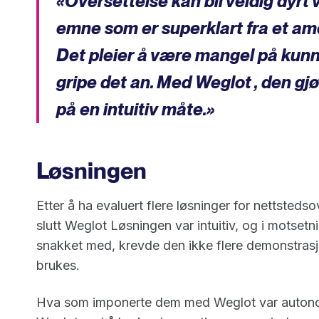
«Oversettelse kan bli veldig dyrt v
emne som er superklart fra et am
Det pleier å være mangel på kun
gripe det an. Med Weglot , den gj
på en intuitiv måte.»
Løsningen
Etter å ha evaluert flere løsninger for nettsteds
slutt Weglot Løsningen var intuitiv, og i motsetn
snakket med, krevde den ikke flere demonstrasjo
brukes.
Hva som imponerte dem med Weglot var autonom