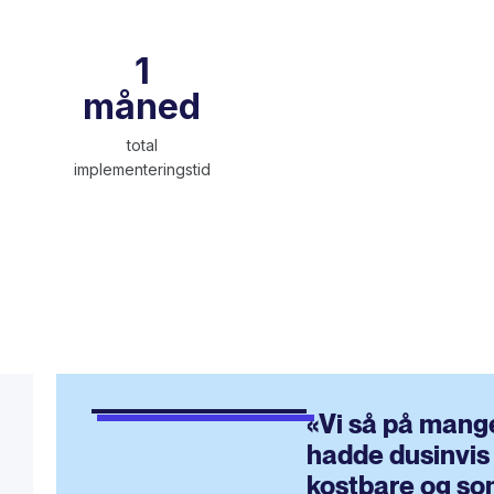
1
måned
total
implementeringstid
«Vi så på mang
hadde dusinvis
kostbare og so