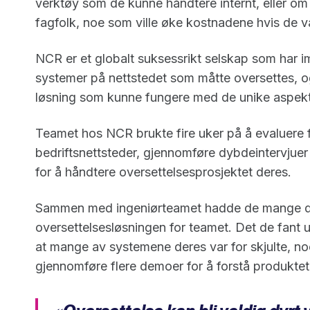
verktøy som de kunne håndtere internt, eller om 
fagfolk, noe som ville øke kostnadene hvis de val
NCR er et globalt suksessrikt selskap som har 
systemer på nettstedet som måtte oversettes, og
løsning som kunne fungere med de unike aspekt
Teamet hos NCR brukte fire uker på å evaluere f
bedriftsnettsteder, gjennomføre dybdeintervjuer
for å håndtere oversettelsesprosjektet deres.
Sammen med ingeniørteamet hadde de mange dem
oversettelsesløsningen for teamet. Det de fant u
at mange av systemene deres var for skjulte, n
gjennomføre flere demoer for å forstå produktet i