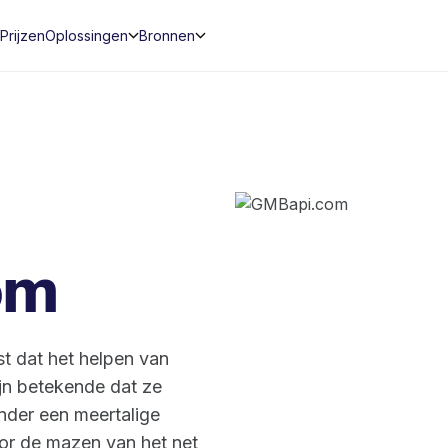
Prijzen
Oplossingen
Bronnen
om
t dat het helpen van
jn betekende dat ze
onder een meertalige
or de mazen van het net