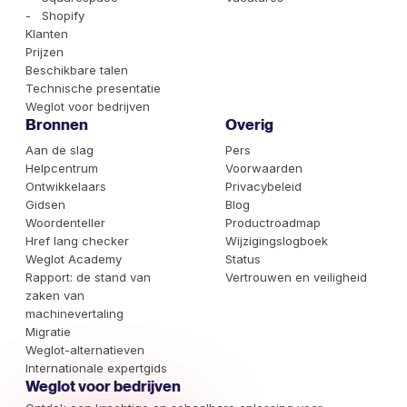
- Shopify
Klanten
Prijzen
Beschikbare talen
Technische presentatie
Weglot voor bedrijven
Bronnen
Overig
Aan de slag
Pers
Helpcentrum
Voorwaarden
Ontwikkelaars
Privacybeleid
Gidsen
Blog
Woordenteller
Productroadmap
Href lang checker
Wijzigingslogboek
Weglot Academy
Status
Rapport: de stand van
Vertrouwen en veiligheid
zaken van
machinevertaling
Migratie
Weglot-alternatieven
Internationale expertgids
Weglot voor bedrijven