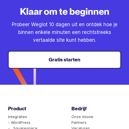
Klaar om te beginnen
Probeer Weglot 10 dagen uit en ontdek hoe je
binnen enkele minuten een rechtstreeks
vertaalde site kunt hebben.
Gratis starten
Product
Bedrijf
Integraties
Onze missie
- WordPress
Partners
- Squarespace
Vacatures