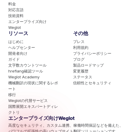
料金
対応言語
技術資料
エンタープライズ向け
Weglot
リソース
その他
はじめに
プレス
ヘルプセンター
利用規約
開発者向け
プライバシーポリシー
ガイド
ブログ
文字数カウントツール
製品ロードマップ
hreflang確認ツール
変更履歴
Weglot Academy
ステータス
機械翻訳の現状に関するレポ
信頼性とセキュリティ
ート
移行
Weglotの代替サービス
国際展開エキスパートディレ
クトリ
エンタープライズ向けWeglot
高度なセキュリティ、カスタム連携、稼働時間保証などを備えた、
パワフルで拡張性の高いウェブサイト翻訳ソリューションです。