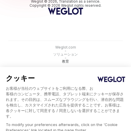
Weglot © 2026, Translation as a service.
Copyright © 2026 Weglot rights reserved.
Weglot.com
-
ソリューション
-
教育
で試す
クッキー
お客様が当社のウェブサイトをご利用になる際、お
客様のコンピュータ、携帯電話、タブレット端末にクッキーが保存さ
れます。その目的は、スムーズなブラウジングを行い、潜在的な問題
を検出し、カスタマイズされた広告を提供することです。お客様は、
各クッキーに対して同意する / 同意しないを選択することができま
す。
To modify your preferences afterwards, click on the 'Cookie
Preferences' link located in the page footer.