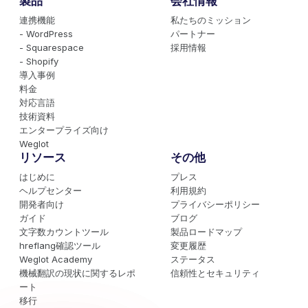
製品
会社情報
連携機能
私たちのミッション
- WordPress
パートナー
- Squarespace
採用情報
- Shopify
導入事例
料金
対応言語
技術資料
エンタープライズ向け
Weglot
リソース
その他
はじめに
プレス
ヘルプセンター
利用規約
開発者向け
プライバシーポリシー
ガイド
ブログ
文字数カウントツール
製品ロードマップ
hreflang確認ツール
変更履歴
Weglot Academy
ステータス
機械翻訳の現状に関するレポ
信頼性とセキュリティ
ート
移行