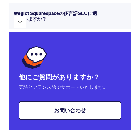
Weglot 、お客様のウェブサイトコンテンツを自動的に検出
し、翻訳する一方で、お客様が翻訳を編集・管理するための
Weglot Squarespaceの多言語SEOに適
していますか？
完全なコントロールを提供します。
Weglot 仕組みについて
もっと知る。
はい！Weglot 、hreflangタグ、翻訳メタデータ、サブディレ
クトリまたはサブドメイン構造など、
多言語SEOの
ベストプ
ラクティスに従っています。
他にご質問がありますか？
英語とフランス語でサポートいたします。
お問い合わせ