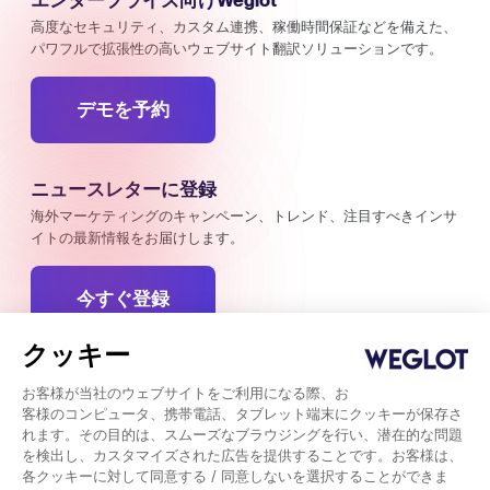
エンタープライズ向けWeglot
高度なセキュリティ、カスタム連携、稼働時間保証などを備えた、
パワフルで拡張性の高いウェブサイト翻訳ソリューションです。
デモを予約
ニュースレターに登録
海外マーケティングのキャンペーン、トレンド、注目すべきインサ
イトの最新情報をお届けします。
今すぐ登録
クッキー
お客様が当社のウェブサイトをご利用になる際、お
客様のコンピュータ、携帯電話、タブレット端末にクッキーが保存さ
Weglot © 2026, Translation as a service.
れます。その目的は、スムーズなブラウジングを行い、潜在的な問題
Copyright © 2026 Weglot rights reserved.
を検出し、カスタマイズされた広告を提供することです。お客様は、
各クッキーに対して同意する / 同意しないを選択することができま