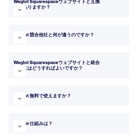
Weglot Squarespaceウェブサイトと互換
性がありますか？
はい、Weglot Squarespaceと完全な互換性があります。シ
ームレスに統合され、わずか数分でウェブサイトを多言語化
Weglot 競合他社と何が違うのですか？
できます。トライアルで無料でお試しいただけます。
Weglot 、よりシンプルなセットアップ、直感的なインターフ
ェース、ウェブサイト翻訳への包括的なアプローチを提供し
Weglot Squarespaceウェブサイトと統合
ます。
詳細は比較ページをご覧ください。
するにはどうすればよいですか？
Weglot Squarespaceウェブサイトの統合は、すばやく簡単
に行えます。上記のリソースにあるステップバイステップガ
Weglot 無料で使えますか？
イドに従って始めてください。
はい！Weglot 14日間の無料トライアルを提供しています。ア
ップデートをしない限り、永久無料プランをご利用いただけ
Weglot 仕組みは？
ます。