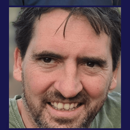
WordPress
ソフトウェア
"私たちがテストしたツールの中で、Weglot
、SEOにも配慮した多言語の完全翻訳ウェ
ブサイトを提供してくれる最高のツールで
した。"
ミシェル・ファン・ルイテラー
共同創設者