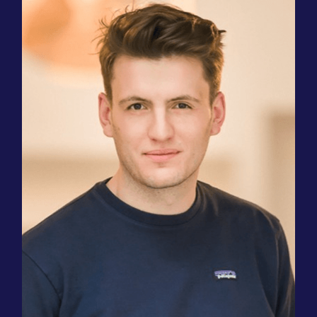
Webflow
ソフトウェア
「ブログを含め、ウェブサイト全体をフラ
ンス語にする必要がありました。今では、
新しいページの翻訳にかかる時間が以前の3
分の1に短縮され、SEOの成果も向上したた
め、私たちにとっては大きなメリットとな
っています！」
Tim Dumain
共同創設者