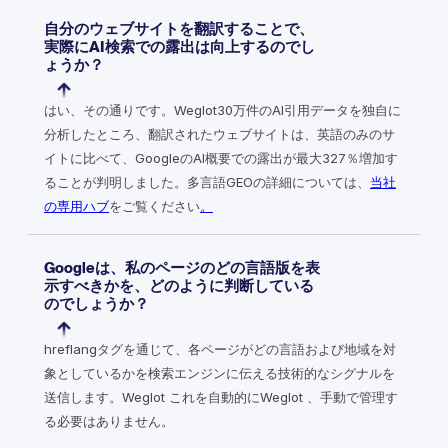
自分のウェブサイトを翻訳することで、
実際にAI検索での露出は向上するのでし
ょうか？
はい、その通りです。Weglot30万件のAI引用データを独自に
分析したところ、翻訳されたウェブサイトは、英語のみのサ
イトに比べて、GoogleのAI概要での露出が最大327％増加す
ることが判明しました。多言語GEOの詳細については、
当社
の専用ハブ
をご覧ください
。
Googleは、私のページのどの言語版を表
示すべきかを、どのように判断している
のでしょうか？
hreflangタグを通じて、各ページがどの言語および地域を対
象としているかを検索エンジンに伝える技術的なシグナルを
送信します。Weglot これを自動的にWeglot 、手動で管理す
る必要はありません。