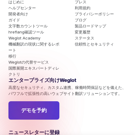
はじめに
プレス
ヘルプセンター
利用規約
開発者向け
プライバシーポリシー
ガイド
ブログ
文字数カウントツール
製品ロードマップ
hreflang確認ツール
変更履歴
Weglot Academy
ステータス
機械翻訳の現状に関するレポ
信頼性とセキュリティ
ート
移行
Weglotの代替サービス
国際展開エキスパートディレ
クトリ
エンタープライズ向けWeglot
高度なセキュリティ、カスタム連携、稼働時間保証などを備えた、
パワフルで拡張性の高いウェブサイト翻訳ソリューションです。
デモを予約
ニュースレターに登録