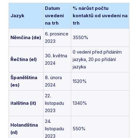
Datum
% nárůst počtu
Jazyk
uvedení
kontaktů od uvedení na
na trh
trh
6. prosince
Němčina (de)
3550%
2023
0 vedení před přidáním
30. května
Řečtina (el)
jazyka, 20 po přidání
2024
jazyka
Španělština
8. února
1520%
(es)
2024
22.
italština (it)
listopadu
1340%
2023
24.
Holandština
listopadu
550%
(nl)
2023