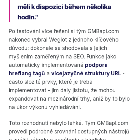
měli k dispozici během několika
hodin."
Po testování více řešení si tým GMBapi.com
nakonec vybral Weglot z jednoho klíčového
důvodu: dokonale se shodovala s jejich
myšlením zaměřeným na SEO. Funkce jako
automaticky implementovaná
podpora
hreflang tagů
a
vícejazyčné struktury URL
-
často složité prvky, které je třeba
implementovat - jim daly jistotu, že mohou
expandovat na mezinárodní trhy, aniž by to bylo
na úkor výkonu vyhledávání.
Toto rozhodnutí nebylo lehké. Tým GMBapi.com
provedl podrobné srovnání dostupných nástrojů
a zvážil výhody a nevýhody z hlediska