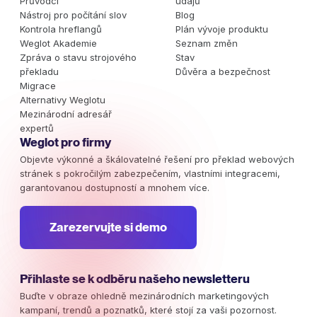
Průvodci
údajů
Nástroj pro počítání slov
Blog
Kontrola hreflangů
Plán vývoje produktu
Weglot Akademie
Seznam změn
Zpráva o stavu strojového
Stav
překladu
Důvěra a bezpečnost
Migrace
Alternativy Weglotu
Mezinárodní adresář
expertů
Weglot pro firmy
Objevte výkonné a škálovatelné řešení pro překlad webových
stránek s pokročilým zabezpečením, vlastními integracemi,
garantovanou dostupností a mnohem více.
Zarezervujte si demo
Přihlaste se k odběru našeho newsletteru
Buďte v obraze ohledně mezinárodních marketingových
kampaní, trendů a poznatků, které stojí za vaši pozornost.