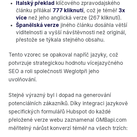
Italský překlad
klíčového zpravodajského
článku přilákal
777 kliknutí
, což je téměř
3x
více
než jeho anglická verze (267 kliknutí).
Španělská verze
jiného článku dosáhla větší
viditelnosti a vyšší návštěvnosti než originál,
přestože se týkala stejného obsahu.
Tento vzorec se opakoval napříč jazyky, což
potvrzuje strategickou hodnotu vícejazyčného
SEO a roli společnosti Weglotpři jeho
uvolňování.
Stejně výrazný byl i dopad na generování
potenciálních zákazníků. Díky integraci jazykově
specifických formulářů Hubspot do každé
přeložené verze webu zaznamenal GMBapi.com
měřitelný nárůst konverzí téměř na všech trzích: