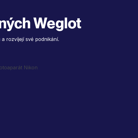
ených Weglot
 a rozvíjejí své podnikání.
"Překlady s umělou inteligencí
se ukázaly být překvapivě
přesné a pomohly nám snížit