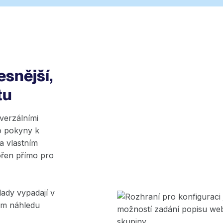
esnější,
tu
verzálními
bo pokyny k
na vlastním
ořen přímo pro
lady vypadají v
ém náhledu