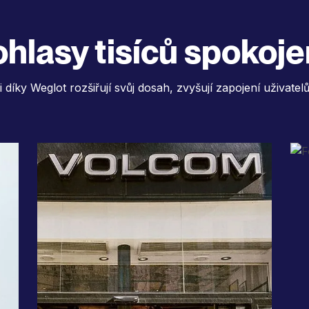
 ohlasy tisíců spokoj
ci díky Weglot rozšiřují svůj dosah, zvyšují zapojení uživatelů
í
"Okamžité překlady urychlily
7
naše konverze a umožnily
v
našim obchodníkům