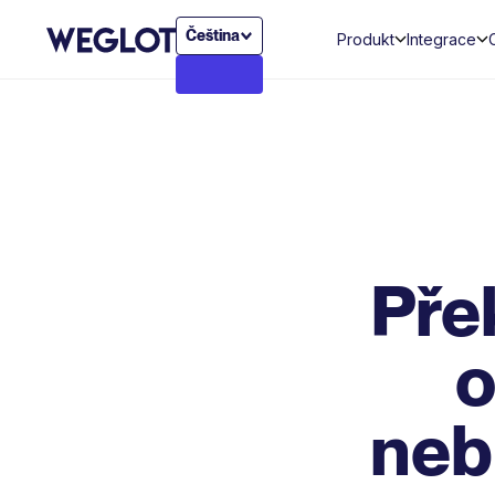
Čeština
Produkt
Integrace
Pře
o
nebu