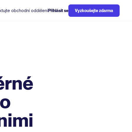
ktujte obchodní oddělení
Přihlásit se
Vyzkoušejte zdarma
ěrné
do
 nimi