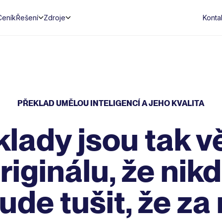
Ceník
Řešení
Zdroje
Konta
PŘEKLAD UMĚLOU INTELIGENCÍ A JEHO KVALITA
klady jsou tak v
riginálu,
že nik
de tušit, že za