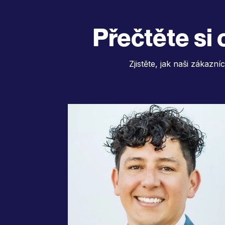
Přečtěte si
Zjistěte, jak naši zákazní
"Využíváme překlad pomoc
umělé inteligence v našich 3
jazycích a náš globální tým 