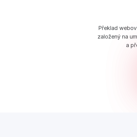
Překlad webový
založený na umě
a př