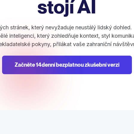
stojí AI
ch stránek, který nevyžaduje neustálý lidský dohled.
lé inteligenci, který zohledňuje kontext, styl komuni
ekladatelské pokyny, přilákat vaše zahraniční návštěv
Začněte 14denní bezplatnou zkušební verzi