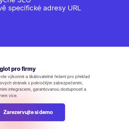
vě specifické adresy URL
lot pro firmy
vte výkonné a škálovatelné řešení pro překlad
ových stránek s pokročilým zabezpečením,
tními integracemi, garantovanou dostupností a
hem více.
Zarezervujte si demo