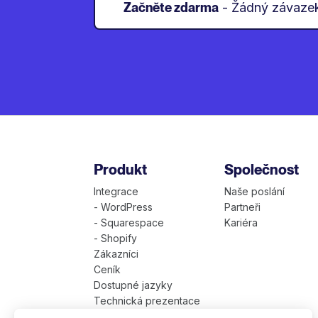
Začněte zdarma
- Žádný závaze
Produkt
Společnost
Integrace
Naše poslání
- WordPress
Partneři
- Squarespace
Kariéra
- Shopify
Zákazníci
Ceník
Dostupné jazyky
Technická prezentace
Weglot pro firmy