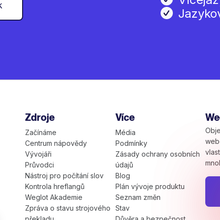
k
Jazyko
Zdroje
Více
Weg
Obje
Začínáme
Média
web
Centrum nápovědy
Podmínky
vlas
Vývojáři
Zásady ochrany osobních
mno
Průvodci
údajů
Nástroj pro počítání slov
Blog
Kontrola hreflangů
Plán vývoje produktu
Weglot Akademie
Seznam změn
Zpráva o stavu strojového
Stav
překladu
Důvěra a bezpečnost