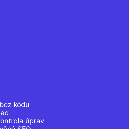
 bez kódu
lad
ontrola úprav
zyčné SEO