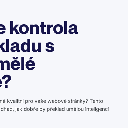
e kontrola
kladu s
mělé
e?
čně kvalitní pro vaše webové stránky? Tento
odhad, jak dobře by překlad umělou inteligencí