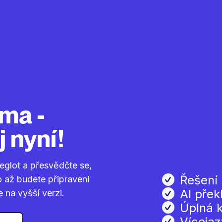
rma -
j nyní!
eglot a přesvědčte se,
Řešení
o až budete připraveni
AI přek
na vyšší verzi.
Úplná k
Víceja