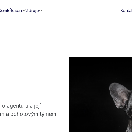
Ceník
Řešení
Zdroje
Konta
o agenturu a její
ním a pohotovým týmem