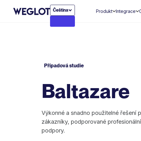
Čeština
Produkt
Integrace
Případová studie
Baltazare
Výkonné a snadno použitelné řešení pr
zákazníky, podporované profesionál
podpory.