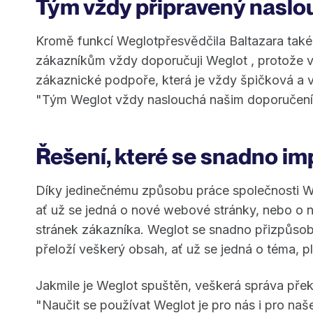
Tým vždy připravený naslo
Kromě funkcí Weglotpřesvědčila Baltazara také
zákazníkům vždy doporučuji Weglot , protože v
zákaznické podpoře, která je vždy špičková a v
"Tým Weglot vždy naslouchá našim doporučením
Řešení, které se snadno im
Díky jedinečnému způsobu práce společnosti We
ať už se jedná o nové webové stránky, nebo o 
stránek zákazníka. Weglot se snadno přizpůs
přeloží veškerý obsah, ať už se jedná o téma, 
Jakmile je Weglot spuštěn, veškerá správa přek
"Naučit se používat Weglot je pro nás i pro na