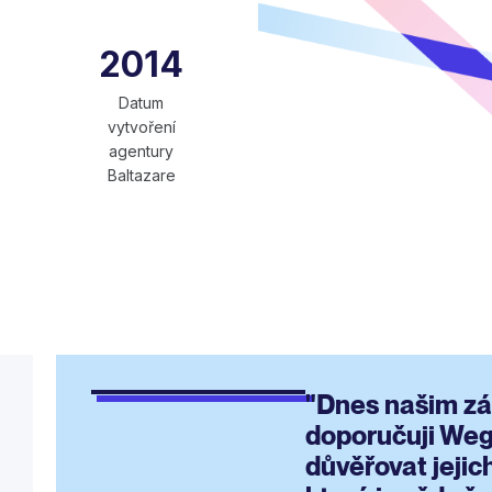
2014
Datum
vytvoření
agentury
Baltazare
"Dnes našim z
doporučuji Wegl
důvěřovat jejic