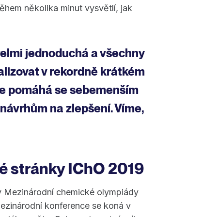
ěhem několika minut vysvětlí, jak
velmi jednoduchá a všechny
alizovat v rekordně krátkém
hle pomáhá se sebemenším
návrhům na zlepšení. Víme,
vé stránky IChO 2019
y Mezinárodní chemické olympiády
 mezinárodní konference se koná v