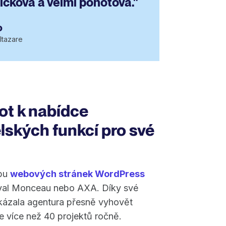
pičková a velmi pohotová."
o
ltazare
ot k nabídce
lských funkcí pro své
rbu
webových stránek WordPress
oyal Monceau nebo AXA. Díky své
dokázala agentura přesně vyhovět
je více než 40 projektů ročně.