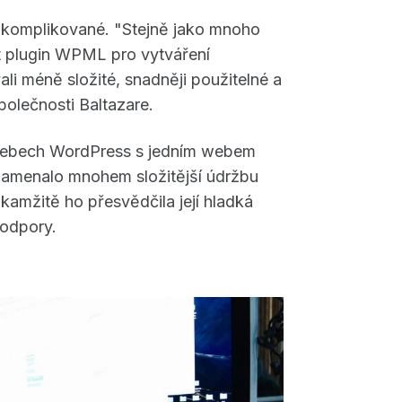
 komplikované. "Stejně jako mnoho
t plugin WPML pro vytváření
ali méně složité, snadněji použitelné a
společnosti Baltazare.
 webech WordPress s jedním webem
znamenalo mnohem složitější údržbu
okamžitě ho přesvědčila její hladká
podpory.