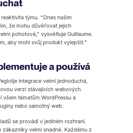
uchat
 reaktivita týmu. "Dnes našim
ím, že mohu důvěřovat jejich
elmi pohotová," vysvětluje Guillaume.
, aby mohl svůj produkt vylepšit."
plementuje a používá
glotje integrace velmi jednoduchá,
novou verzi stávajících webových
obí všem tématům WordPressu a
pluginy nebo samotný web.
ladů se provádí v jediném rozhraní.
še zákazníky velmi snadné. Každému z