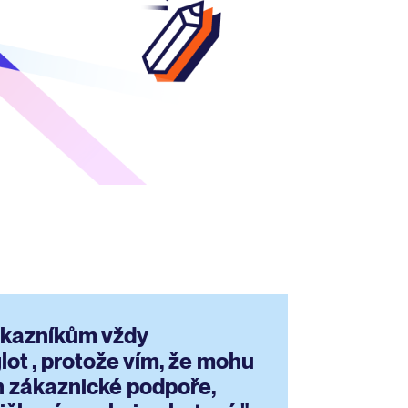
ákazníkům vždy
ot , protože vím, že mohu
h zákaznické podpoře,