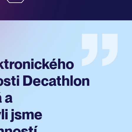
ektronického
sti Decathlon
 a
li jsme
nností