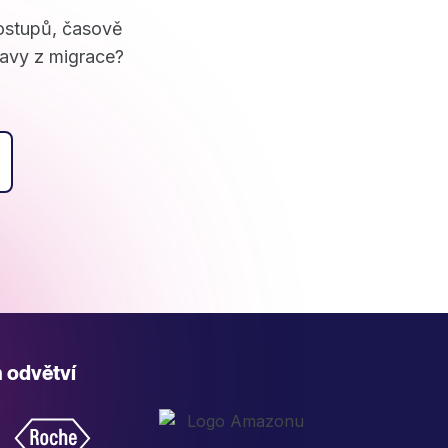
postupů, časově
avy z migrace?
h odvětví