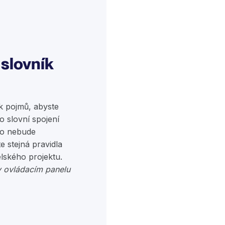
 slovník
k pojmů, abyste
bo slovní spojení
bo nebude
e stejná pravidla
elského projektu.
 ovládacím panelu