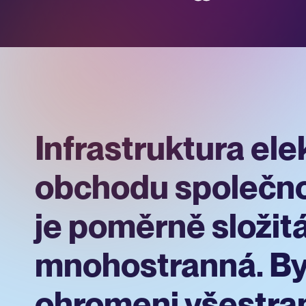
Infrastruktura el
obchodu společno
je poměrně složitá
mnohostranná. By
ohromeni všestra