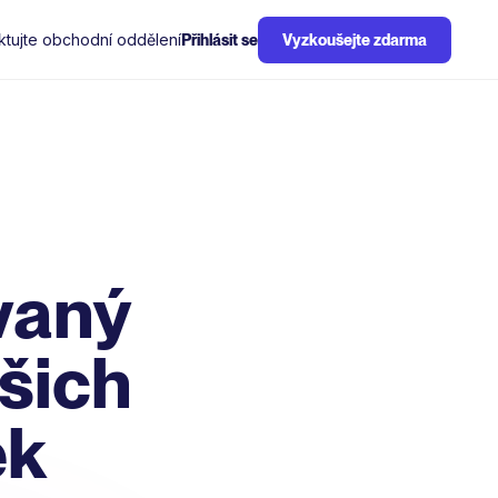
ktujte obchodní oddělení
Přihlásit se
Vyzkoušejte zdarma
vaný
šich
ek