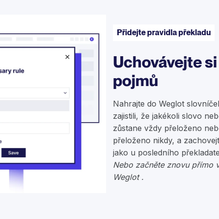
Přidejte pravidla překladu
Uchovávejte si
pojmů
Nahrajte do Weglot slovníče
zajistili, že jakékoli slovo ne
zůstane vždy přeloženo ne
přeloženo nikdy, a zachovejt
jako u posledního překladat
Nebo začněte znovu přímo v
Weglot .