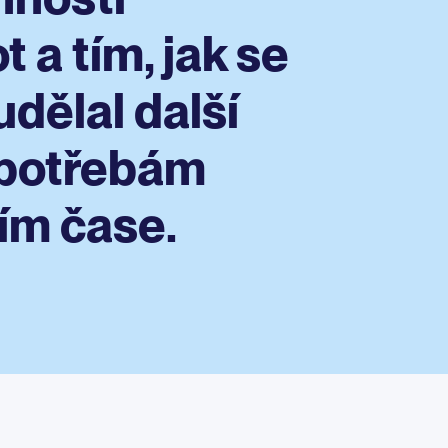
 a tím, jak se
udělal další
 potřebám
ím čase.