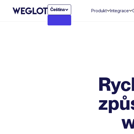
Čeština
Produkt
Integrace
Ryc
způ
w