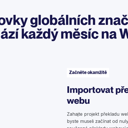
ovky globálních zna
ází každý měsíc na 
Začněte okamžitě
Importovat př
webu
Zahajte projekt překladu we
byste museli začínat od nul