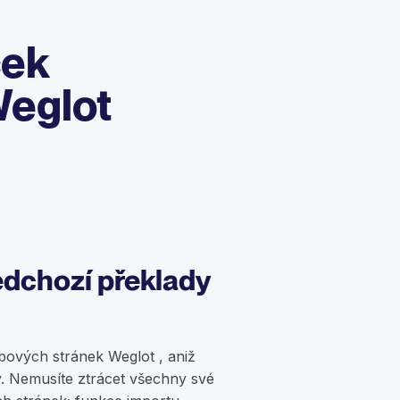
ček
Weglot
edchozí překlady
bových stránek Weglot , aniž
y. Nemusíte ztrácet všechny své