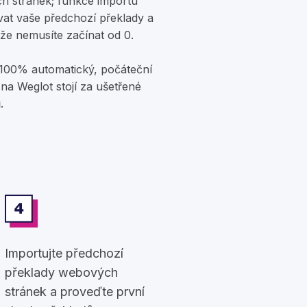
h stránek; funkce importu
at vaše předchozí překlady a
kže nemusíte začínat od 0.
 100% automatický, počáteční
a Weglot stojí za ušetřené
.
Importujte předchozí
překlady webových
stránek a proveďte první