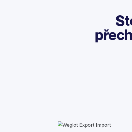
St
přech