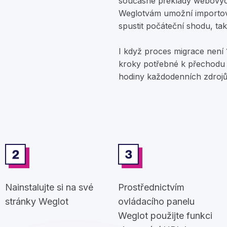
současné překlady webovýc
Weglotvám umožní importov
spustit počáteční shodu, ta
I když proces migrace není
kroky potřebné k přechodu n
hodiny každodenních zdrojů
Nainstalujte si na své
Prostřednictvím
stránky Weglot
ovládacího panelu
Weglot použijte funkci