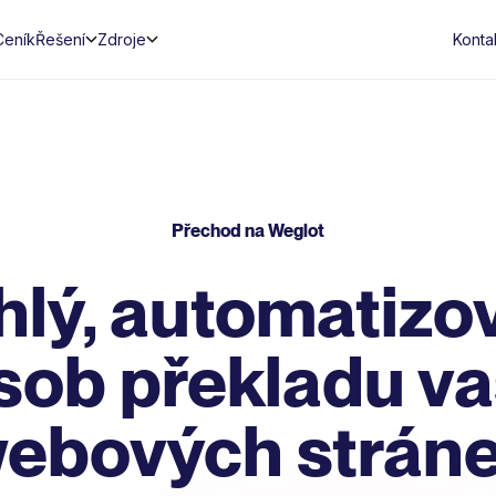
Ceník
Řešení
Zdroje
Konta
Přechod na Weglot
hlý, automatizo
sob překladu va
ebových strán