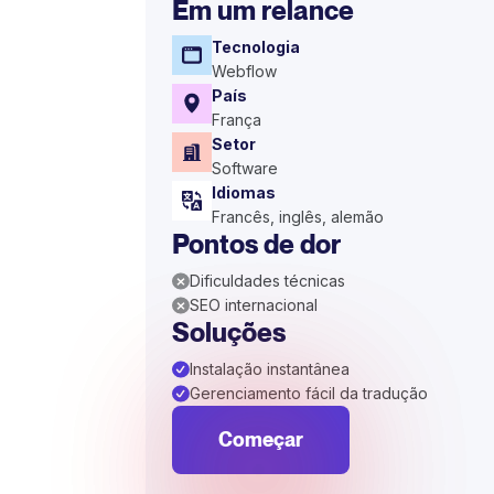
Em um relance
Tecnologia
Webflow
País
França
Setor
Software
Idiomas
Francês, inglês, alemão
Pontos de dor
Dificuldades técnicas
SEO internacional
Soluções
Instalação instantânea
Gerenciamento fácil da tradução
Começar