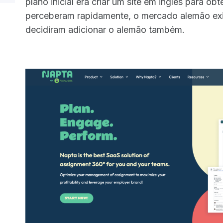
plano inicial era criar um site em inglês para 
perceberam rapidamente, o mercado alemão exig
decidiram adicionar o alemão também.