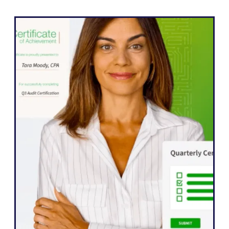
WordPress
Weglot nos permitiu expandir nosso site
para cinco idiomas rapidamente. Já
observamos melhorias significativas no
engajamento de nosso público
internacional, que está mais ansioso do
que nunca para interagir com nosso
conteúdo."
John Springli
Gerente de site sênior