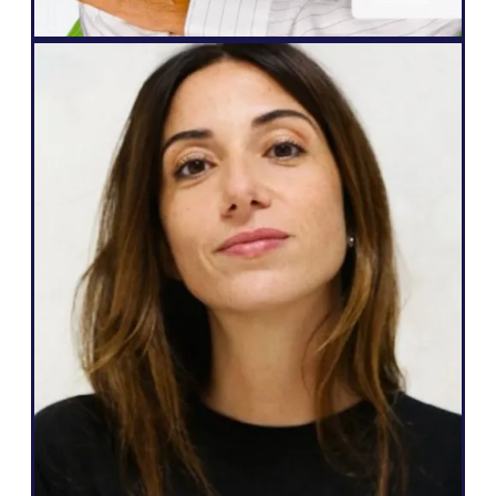
Agência Web
Weglot é ótima porque corresponde às
minhas necessidades e ao que posso
prometer aos meus clientes: uma
maneira fácil de se tornar multilíngue,
total autonomia sobre o site, gerar mais
leads e a capacidade de fazer tudo isso
com apenas alguns cliques."
Salomé Amar