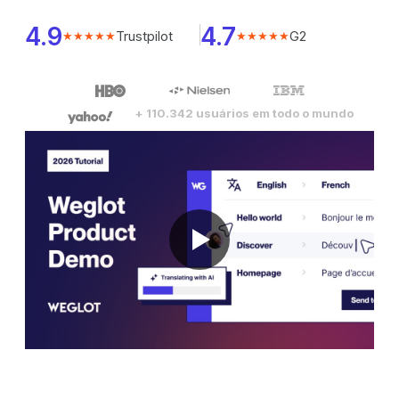
4.9
4.7
Trustpilot
G2
★★★★★
★★★★★
+ 110.342 usuários em todo o mundo