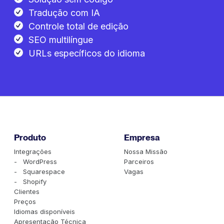
Tradução com IA
Controle total de edição
SEO multilíngue
URLs específicos do idioma
Produto
Empresa
Integrações
Nossa Missão
- WordPress
Parceiros
- Squarespace
Vagas
- Shopify
Clientes
Preços
Idiomas disponíveis
Apresentação Técnica