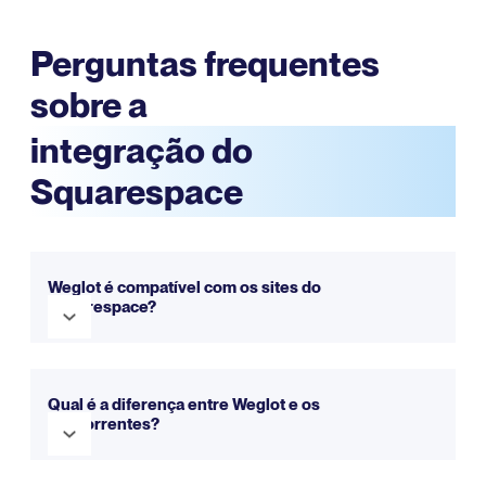
Perguntas frequentes
sobre a
integração do
Squarespace
Weglot é compatível com os sites do
Squarespace?
Sim, Weglot é totalmente compatível com o
Squarespace. Ele se integra perfeitamente para tornar
Qual é a diferença entre Weglot e os
seu site multilíngue em apenas alguns minutos. Você
concorrentes?
pode experimentá-lo gratuitamente com nossa
avaliação.