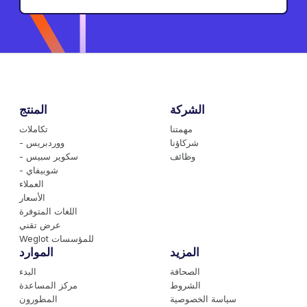
الشركة
المنتج
مهمتنا
تكاملات
شركاؤنا
- ووردبريس
وظائف
- سكوير سبيس
- شوبيفاي
العملاء
الأسعار
اللغات المتوفرة
عرض تقني
Weglot للمؤسسات
المزيد
الموارد
الصحافة
البدء
الشروط
مركز المساعدة
سياسة الخصوصية
المطورون