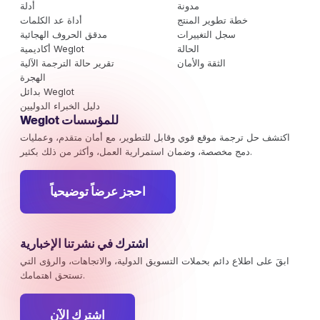
مدونة
أدلة
خطة تطوير المنتج
أداة عد الكلمات
سجل التغييرات
مدقق الحروف الهجائية
الحالة
أكاديمية Weglot
الثقة والأمان
تقرير حالة الترجمة الآلية
الهجرة
بدائل Weglot
دليل الخبراء الدوليين
Weglot للمؤسسات
اكتشف حل ترجمة موقع قوي وقابل للتطوير، مع أمان متقدم، وعمليات
دمج مخصصة، وضمان استمرارية العمل، وأكثر من ذلك بكثير.
احجز عرضاً توضيحياً
اشترك في نشرتنا الإخبارية
ابقَ على اطلاع دائم بحملات التسويق الدولية، والاتجاهات، والرؤى التي
تستحق اهتمامك.
اشترك الآن