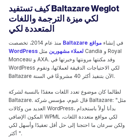
كيف تستفيد Baltazare Weglot
لكي ميزة الترجمة واللغات
المتعددة لكي
في إنشاء
مواقع
Baltazare
منذ عام 2014، تخصصت
WordPress لعملاء مشهورين
مثل Candia و Royal
Monceau و AXA. وقد مكنتها مرونتها وخبرتها في
WordPress لكي الاحتياجات الدقيقة لعملائها، وتقوم
Baltazare الآن بتنفيذ أكثر 40 مشروعًا في السنة.
لطالما كان موضوع تعدد اللغات معقدًا بالنسبة لشركة
Baltazare. قال غيوم، مؤسس شركة Baltazare: "مثل
العديد من وكالات WordPress، بدأنا أولاً باستخدام
المكون الإضافي WPML لكي مواقع متعددة اللغات،
ولكن سرعان ما احتجنا إلى حل أقل تعقيدًا وأسهل لكي
أكثر ".