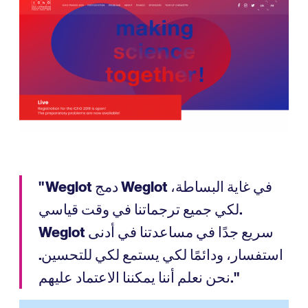
" Weglot دمج Weglot في غاية البساطة،
لكي جميع ترجماتنا في وقت قياسي.
Weglot سريع جدًا في مساعدتنا في أدنى
استفسار، ودائمًا لكي يستمع لكي للتحسين.
نحن نعلم أننا يمكننا الاعتماد عليهم."