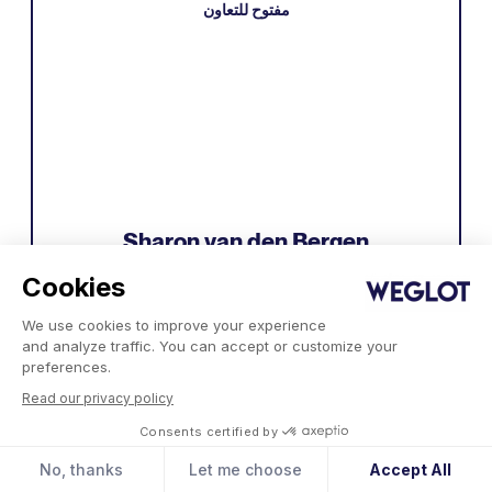
مفتوح للتعاون
Sharon van den Bergen
Cookies
أنا مؤلفة إعلانات هولندية الأصل، ومتخصصة في
التوطين، ومحتوى تحسين محركات البحث، وقائدة في
We use cookies to improve your experience
مجال ضمان الجودة، وأساعد الشركات في الوصول إلى
and analyze traffic. You can accept or customize your
السوق الهولندية (والفلمنكية) منذ أكثر من 10 سنوات.
preferences.
Read our privacy policy
Consents certified by
مفتوح للتعاون
No, thanks
Let me choose
Accept All