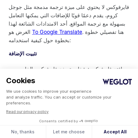
فايرفوكس لا يحتوي على ميزة ترجمة مدمجة مثل جوجل
كروم، يقدم دعمًا قويًا للإضافات التي يمكنها التعامل
بسهولة مع ترجمة المواقع. أحد الامتدادات الشائعة لهذا
. هنا تفصيلي خطوة
To Google Translate
الغرض هو
بخطوة حول كيفية استخدامه:
تثبيت الإضافة
افتح فايرفوكس: شغل متصفح فايرفوكس الخاص
بك.
Cookies
انتقل إلى الإضافات: انقر على زر القائمة (الثلاث
خطوط الأفقية) في الزاوية العلوية اليمين واختار
We use cookies to improve your experience
and analyze traffic. You can accept or customize your
"الإضافات".
preferences.
ابحث عن 'To Google Translate': في شريط
Read our privacy policy
البحث، اكتب "To Google Translate" واضغط
على Enter.
Consents certified by
تثبيت الإضافة: انقر على زر "أضف إلى Firefox"
No, thanks
Let me choose
Accept All
بجوار الإضافة. قم بتأكيد التثبيت إذا طُلب منك ذلك.