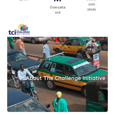
som
Översatta
stöds
ord