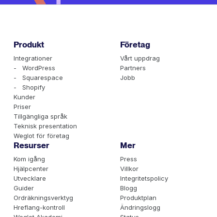
Produkt
Företag
Integrationer
Vårt uppdrag
- WordPress
Partners
- Squarespace
Jobb
- Shopify
Kunder
Priser
Tillgängliga språk
Teknisk presentation
Weglot för företag
Resurser
Mer
Kom igång
Press
Hjälpcenter
Villkor
Utvecklare
Integritetspolicy
Guider
Blogg
Ordräkningsverktyg
Produktplan
Hreflang-kontroll
Ändringslogg
Weglot Akademi
Status