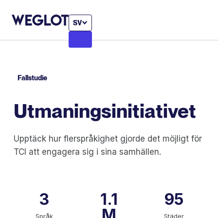
SV
Fallstudie
Utmaningsinitiativet
Upptäck hur flerspråkighet gjorde det möjligt för
TCI att engagera sig i sina samhällen.
3
1.1
95
M
Språk
Städer