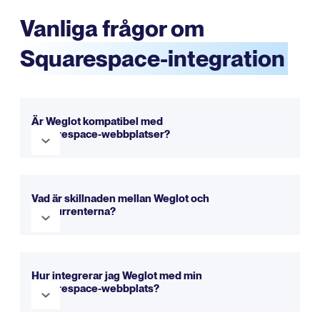
Vanliga frågor om
Squarespace-integration
Är Weglot kompatibel med
Squarespace-webbplatser?
Ja, Weglot är helt kompatibel med Squarespace. Det
integreras sömlöst för att göra din webbplats flerspråkig
Vad är skillnaden mellan Weglot och
på bara några minuter. Du kan prova det gratis med vår
konkurrenterna?
testversion.
Weglot erbjuder en enklare installation, ett intuitivt
gränssnitt och en heltäckande metod för
Hur integrerar jag Weglot med min
webbplatsöversättning.
Du kan kolla in vår
Squarespace-webbplats?
jämförelsesida för mer information.