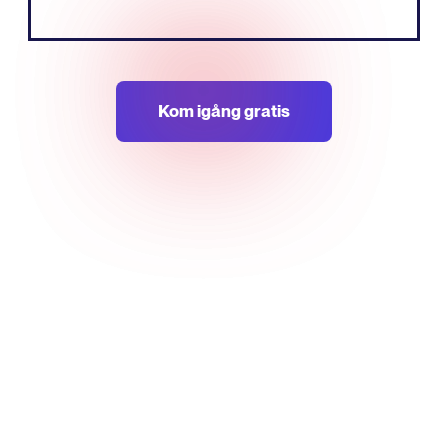
GrundareMedgrundare
Kom igång gratis