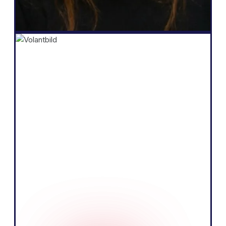
Salomé Amar
Grundare
Shopify
"Kärnan i vår verksamhet är att sälja
produkter genom att berätta en
övertygande historia och utbilda vår
publik. Vi tror att vi kan göra det mer
effektivt genom att tala det lokala språket
på den europeiska marknaden."
Tobias Nervik