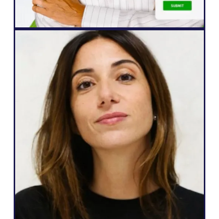
Senior webbplatsansvarig
Webbyrå
Weglot är fantastiskt eftersom det
motsvarar mina behov och vad jag kan
lova mina kunder: ett enkelt sätt att bli
flerspråkig, total autonomi över sin
webbplats, generera fler leads och
möjligheten att göra allt detta med bara
några få klick."