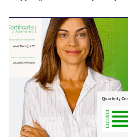
WordPress
Weglot gjorde det möjligt för oss att
snabbt expandera vår webbplats till fem
språk. Vi har redan sett betydande
förbättringar i engagemanget från våra
internationella målgrupper, som är mer
angelägna än någonsin att interagera
med vårt innehåll."
John Springli