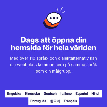
Dags att öppna din
hemsida för hela världen
Med över 110 språk- och dialektalternativ kan
din webbplats kommunicera på samma språk
som din målgrupp.
Engelska
Kinesiska
Deutsch
Italiano
Español
Hindi
Português
한국어
Français