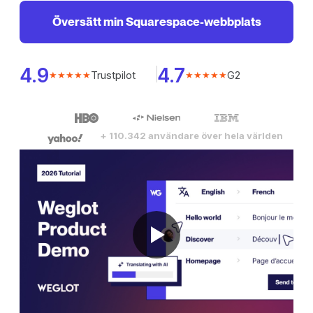
Översätt min Squarespace-webbplats
4.9
4.7
Trustpilot
G2
★★★★★
★★★★★
+ 110.342 användare över hela världen