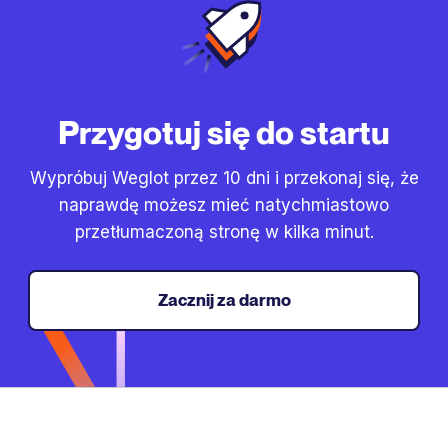
Przygotuj się do startu
Wypróbuj Weglot przez 10 dni i przekonaj się, że
naprawdę możesz mieć natychmiastowo
przetłumaczoną stronę w kilka minut.
Zacznij za darmo