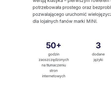
wersją klasyka – pierwszym rowerem 
potrzebowała prostego oraz bezpro
pozwalającego uruchomić wielojęzycz
dla lojalnych fanów marki MINI.
50+
3
godzin
dodane
zaoszczędzonych
języki
na tłumaczeniu
stron
internetowych