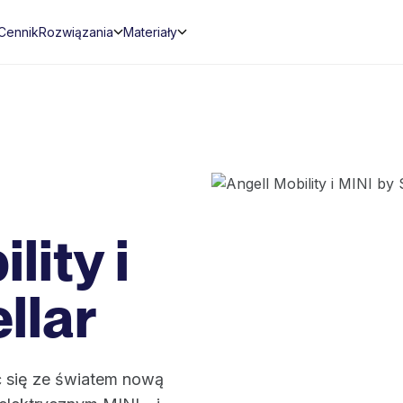
Cennik
Rozwiązania
Materiały
lity i
llar
ić się ze światem nową