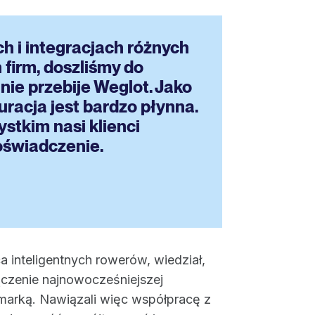
h i integracjach różnych
 firm, doszliśmy do
 nie przebije Weglot. Jako
uracja jest bardzo płynna.
stkim nasi klienci
oświadczenie.
ca inteligentnych rowerów, wiedział,
ączenie najnowocześniejszej
 marką. Nawiązali więc współpracę z