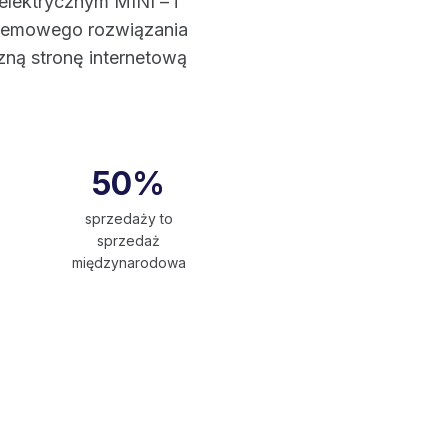
elektrycznym MINI – i
blemowego rozwiązania
ną stronę internetową
50%
sprzedaży to
sprzedaż
międzynarodowa