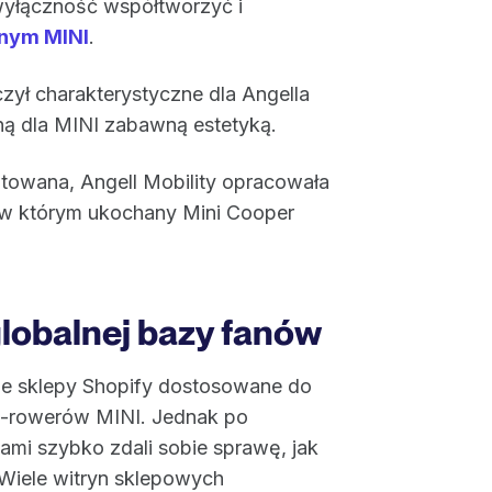
wyłączność współtworzyć i
znym MINI
.
czył charakterystyczne dla Angella
ną dla MINI zabawną estetyką.
itowana, Angell Mobility opracowała
, w którym ukochany Mini Cooper
globalnej bazy fanów
ne sklepy Shopify dostosowane do
 e-rowerów MINI. Jednak po
jami szybko zdali sobie sprawę, jak
 Wiele witryn sklepowych