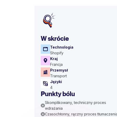
W skrócie
Technologia
Shopify
Kraj
Francja
Przemysł
Transport
Języki
4
Punkty bólu
Skomplikowany, techniczny proces
wdrażania
Czasochłonny, ręczny proces tłumaczeni