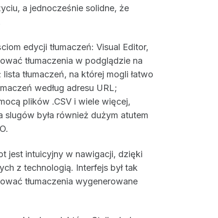
życiu, a jednocześnie solidne, że
.
iom edycji tłumaczeń: Visual Editor,
ytować tłumaczenia w podglądzie na
 lista tłumaczeń, na której mogli łatwo
tłumaczeń według adresu URL;
ocą plików .CSV i wiele więcej,
a slugów była również dużym atutem
O.
t jest intuicyjny w nawigacji, dzięki
h z technologią. Interfejs był tak
dytować tłumaczenia wygenerowane