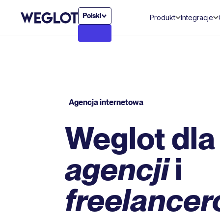
Polski
Produkt
Integracje
Agencja internetowa
Weglot dla
agencji
i
freelance