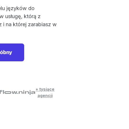
elu języków do
w usługę, którą z
z i na której zarabiasz w
róbny
+ tysiące
agencji