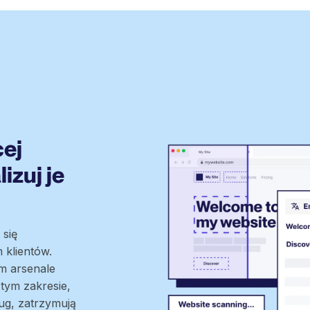
ej
lizuj je
 się
klientów.
m arsenale
tym zakresie,
ług, zatrzymują