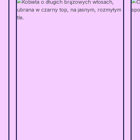
Squarespace
i
"Nasi klienci są zawsze
i
zaskoczeni tym, jak duży ruch
o
przynosi dodanie
e
dodatkowych języków. W
,
rzeczywistości sam Weglot
o
przyniósł nam nawet
m
międzynarodowe leady!"
o
.
Salomé Amar