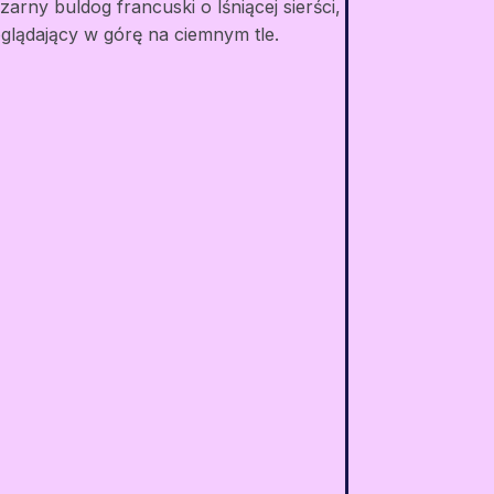
WordPress
"Dziś zawsze polecam Weglot
naszym klientom, ponieważ
wiem, że mogę zaufać ich
obsłudze klienta, która jest
zawsze na najwyższym
poziomie i bardzo
responsywna".
Guillaume Vergano