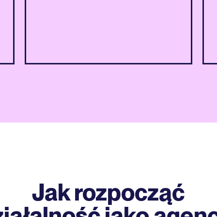
Założyciel
k
r
Jak rozpocząć
iałalność jako agen