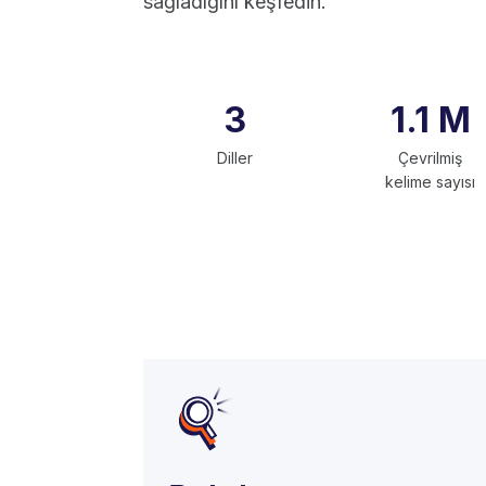
sağladığını keşfedin.
3
1.1 M
Diller
Çevrilmiş
kelime sayısı