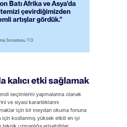
fon Batı Afrika ve Asya'da
sitemizi çevirdiğimizden
emli artışlar gördük."
lama Sorumlusu TCI
la kalıcı etki sağlamak
n kendi seçimlerini yapmalarına olanak
ini ve siyasi kararlılıklarını
aynaklar için bir meydan okuma fonuna
 için kodlanmış yüksek etkili en iyi
eknik uzmanlığa erişebilirler.