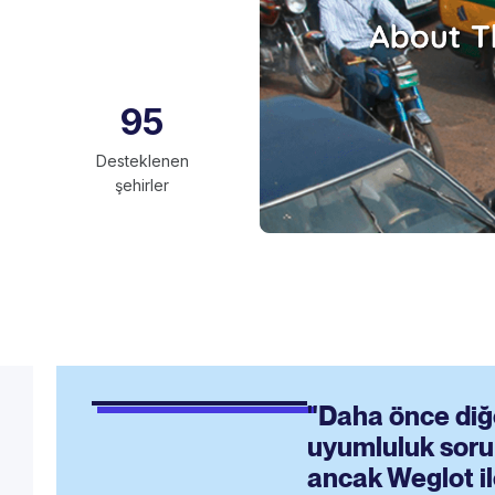
95
Desteklenen
şehirler
"Daha önce diğe
uyumluluk sorun
ancak Weglot il