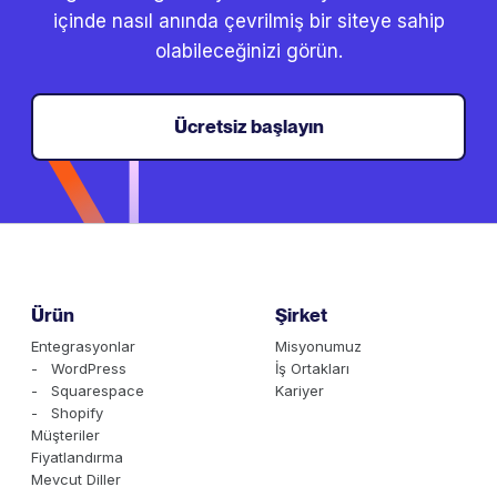
içinde nasıl anında çevrilmiş bir siteye sahip
olabileceğinizi görün.
Ücretsiz başlayın
Ürün
Şirket
Entegrasyonlar
Misyonumuz
- WordPress
İş Ortakları
- Squarespace
Kariyer
- Shopify
Müşteriler
Fiyatlandırma
Mevcut Diller