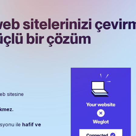
b sitelerinizi
çevir
üçlü bir çözüm
eb sitesine
ekmez.
asyonu ile
hafif ve