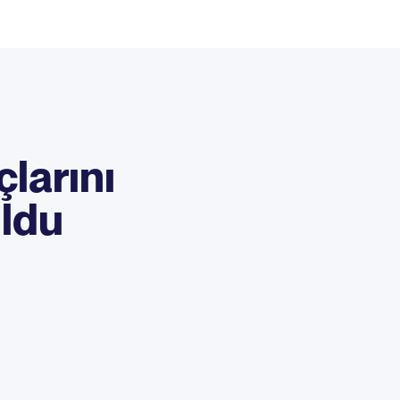
çlarını
uldu