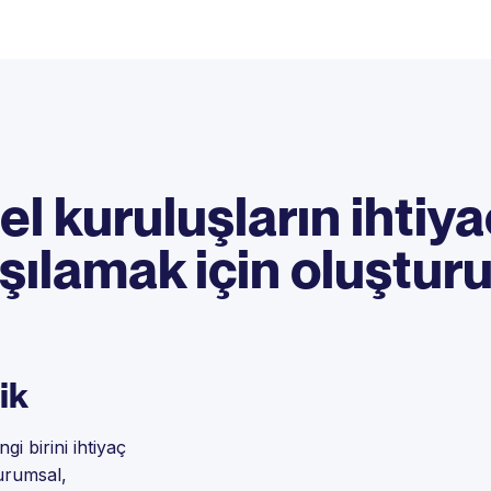
l kuruluşların ihtiya
şılamak için oluştur
ik
i birini ihtiyaç
urumsal,