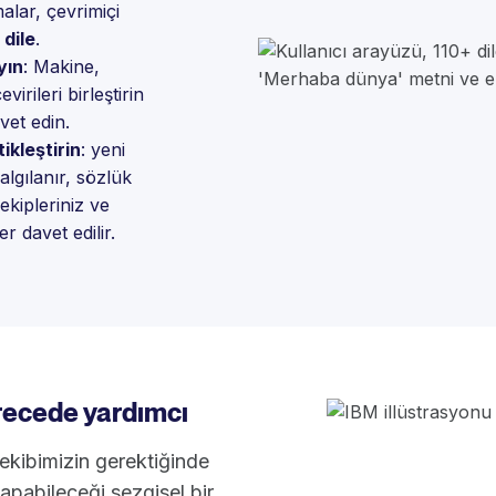
lar, çevrimiçi
 dile
.
yın
: Makine,
rileri birleştirin
avet edin.
tikleştirin
: yeni
algılanır, sözlük
 ekipleriniz ve
r davet edilir.
recede yardımcı
ekibimizin gerektiğinde
yapabileceği sezgisel bir