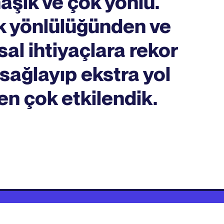
şık ve çok yönlü.
k yönlülüğünden ve
al ihtiyaçlara rekor
ağlayıp ekstra yol
n çok etkilendik.