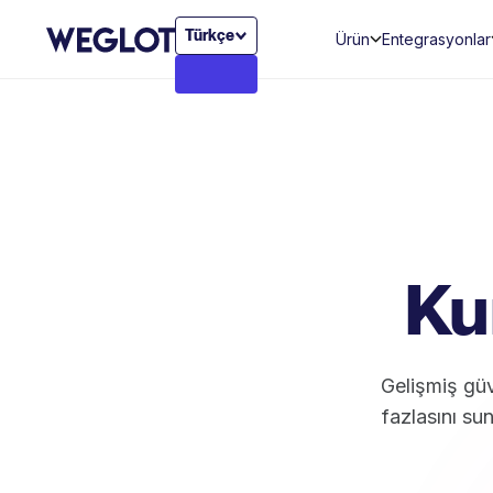
Türkçe
Ürün
Entegrasyonlar
Ku
Gelişmiş güv
fazlasını su