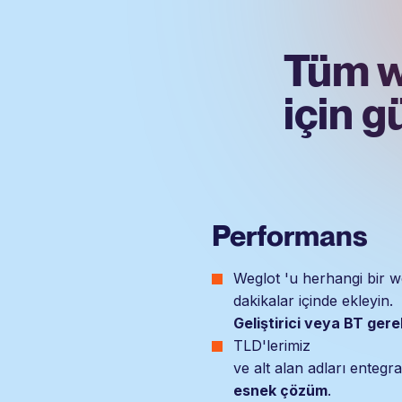
Tüm we
için g
Performans
Weglot 'u herhangi bir w
dakikalar içinde ekleyin.
Geliştirici veya BT ger
TLD'lerimiz
ve alt alan adları entegr
esnek çözüm
.