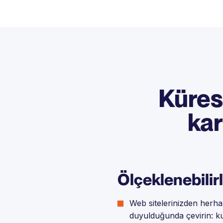
Kürese
kar
Ölçeklenebilirl
Web sitelerinizden herhang
duyulduğunda çevirin: k