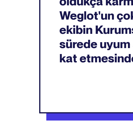
oldukça karma
Weglot'un ço
ekibin Kurums
sürede uyum s
kat etmesinde