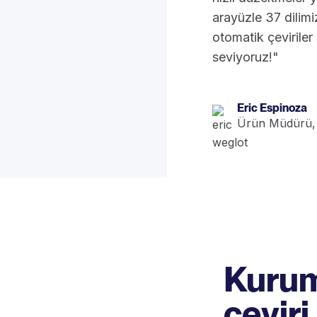
arayüzle 37 dilimi
otomatik çeviriler
seviyoruz!"
Eric Espinoza
Ürün Müdürü,
Kurum
çeviri