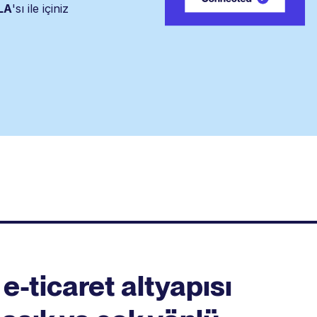
SLA
'sı ile içiniz
e-ticaret altyapısı