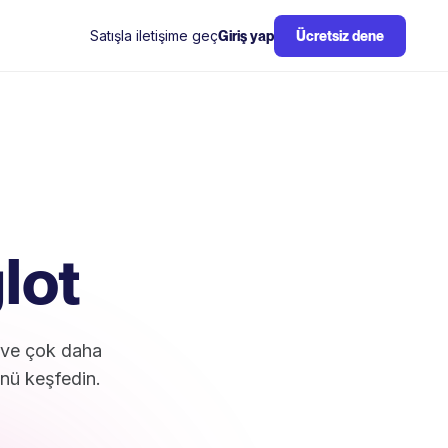
Satışla iletişime geç
Giriş yap
Ücretsiz dene
lot
i ve çok daha
ünü keşfedin.