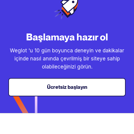
Başlamaya hazır ol
Weglot 'u 10 gün boyunca deneyin ve dakikalar
içinde nasıl anında çevrilmiş bir siteye sahip
olabileceğinizi görün.
Ücretsiz başlayın