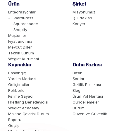
Ürün
Şirket
Entegrasyonlar
Misyonumuz
- WordPress
İş Ortakları
- Squarespace
Kariyer
- Shopify
Müşteriler
Fiyatlandırma
Mevcut Diller
Teknik Sunum
Weglot Kurumsal
Kaynaklar
Daha Fazlası
Başlangıç
Basın
Yardım Merkezi
Şartlar
Geliştiriciler
Gizlilik Politikası
Rehberler
Blog
Kelime Sayacı
Ürün Yol Haritası
Hreflang Denetleyicisi
Güncellemeler
Weglot Academy
Durum
Makine Çevirisi Durum
Güven ve Güvenlik
Raporu
Geçiş