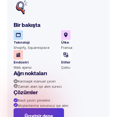
Bir bakışta
Teknoloji
Ülke
Shopify, Squarespace
Fransa
Endüstri
Diller
Web ajansı
Çoklu
Ağrı noktaları
Karmaşık manuel çeviri
Zaman alan işe alım süreci
Çözümler
Basit çeviri yönetimi
Müşterilerine sorunsuz işe alım
Ücretsiz dene