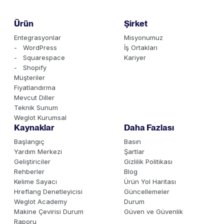
Ürün
Şirket
Entegrasyonlar
Misyonumuz
- WordPress
İş Ortakları
- Squarespace
Kariyer
- Shopify
Müşteriler
Fiyatlandırma
Mevcut Diller
Teknik Sunum
Weglot Kurumsal
Kaynaklar
Daha Fazlası
Başlangıç
Basın
Yardım Merkezi
Şartlar
Geliştiriciler
Gizlilik Politikası
Rehberler
Blog
Kelime Sayacı
Ürün Yol Haritası
Hreflang Denetleyicisi
Güncellemeler
Weglot Academy
Durum
Makine Çevirisi Durum
Güven ve Güvenlik
Raporu