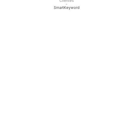
Clientes
-
SmartKeyword