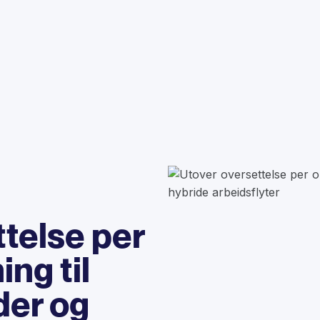
telse per
ing til
er og