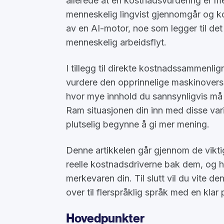
allerede at en kostnadsvurdering er m
menneskelig lingvist gjennomgår og ko
av en AI-motor, noe som legger til det
menneskelig arbeidsflyt.
I tillegg til direkte kostnadssammenl
vurdere den opprinnelige maskinovers
hvor mye innhold du sannsynligvis må o
Ram situasjonen din inn med disse varia
plutselig begynne å gi mer mening.
Denne artikkelen går gjennom de vikti
reelle kostnadsdriverne bak dem, og hv
merkevaren din. Til slutt vil du vite 
over til flerspråklig språk med en klar 
Hovedpunkter