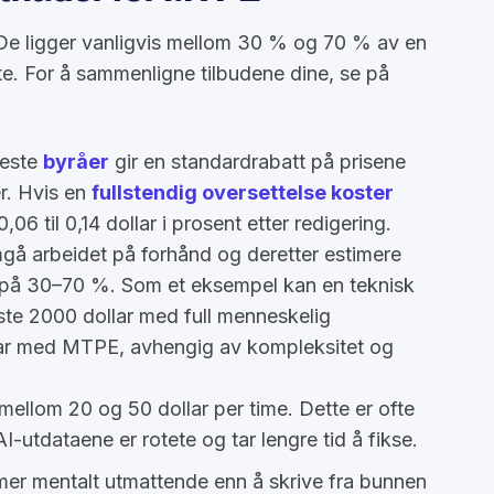
. De ligger vanligvis mellom 30 % og 70 % av en
e. For å sammenligne tilbudene dine, se på
leste
byråer
gir en standardrabatt på prisene
r. Hvis en
fullstendig oversettelse koster
,06 til 0,14 dollar i prosent etter redigering.
gå arbeidet på forhånd og deretter estimere
 på 30–70 %. Som et eksempel kan en teknisk
te 2000 dollar med full menneskelig
lar med MTPE, avhengig av kompleksitet og
ellom 20 og 50 dollar per time. Dette er ofte
AI-utdataene er rotete og tar lengre tid å fikse.
mer mentalt utmattende enn å skrive fra bunnen