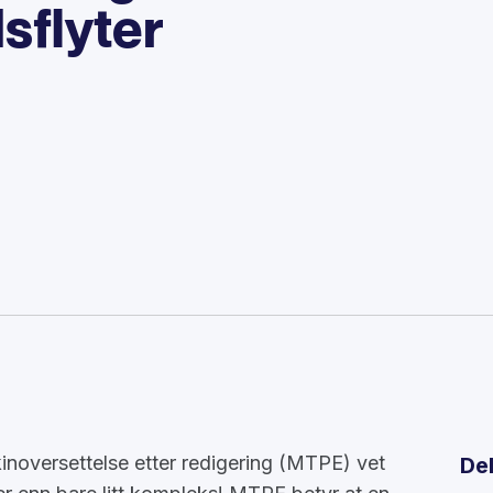
sflyter
kinoversettelse etter redigering (MTPE) vet
De