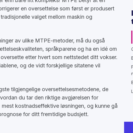
er enn bare litt kompleks! MTPE betyr at en
rrigerer en oversettelse som først er produsert
 tradisjonelle valget mellom maskin og
igninger av ulike MTPE-metoder, må du også
ettelseskvaliteten, språkparene og ha en idé om
versette etter hvert som nettstedet ditt vokser.
blene, og de vidt forskjellige sitatene vil
gste tilgjengelige oversettelsesmetodene, de
ordan du tar den riktige avgjørelsen for
den mest kostnadseffektive løsningen, og kunne gå
prognose for ditt fremtidige budsjett.