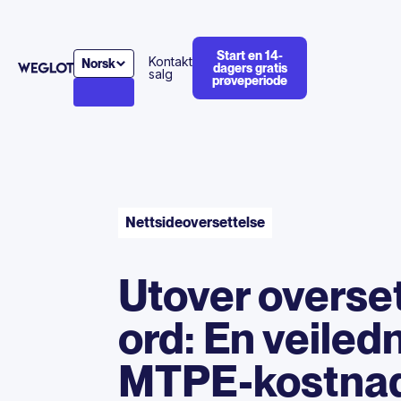
Start en 14-
Kontakt
Norsk
dagers gratis
salg
prøveperiode
Nettsideoversettelse
Utover overset
ord: En veiledn
MTPE-kostnad