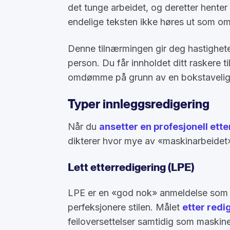
det tunge arbeidet, og deretter henter
endelige teksten ikke høres ut som om
Denne tilnærmingen gir deg hastigheten
person. Du får innholdet ditt raskere t
omdømme på grunn av en bokstavelig o
Typer innleggsredigering
Når du
ansetter en profesjonell ett
dikterer hvor mye av «maskinarbeidet»
Lett etterredigering (LPE)
LPE er en «god nok» anmeldelse som si
perfeksjonere stilen. Målet
etter redi
feiloversettelser samtidig som maskinen