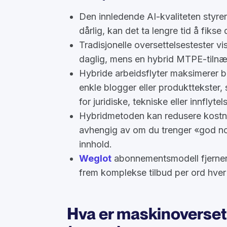
Den innledende AI-kvaliteten styrer
dårlig, kan det ta lengre tid å fikse
Tradisjonelle oversettelsestester v
daglig, mens en hybrid MTPE-tiln
Hybride arbeidsflyter maksimerer bu
enkle blogger eller produkttekster,
for juridiske, tekniske eller innflytel
Hybridmetoden kan redusere kostn
avhengig av om du trenger «god nok»
innhold.
Weglot
abonnementsmodell fjerner 
frem komplekse tilbud per ord hver
Hva er maskinoversett