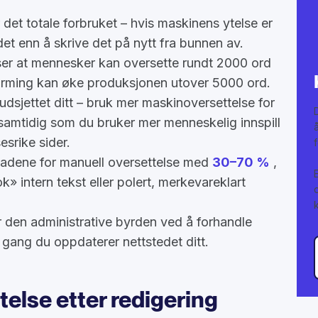
 det totale forbruket – hvis maskinens ytelse er
 det enn å skrive det på nytt fra bunnen av.
iser at mennesker kan oversette rundt 2000 ord
ærming kan øke produksjonen utover 5000 ord.
dsjettet ditt – bruk mer maskinoversettelse for
 samtidig som du bruker mer menneskelig innspill
sesrike sider.
adene for manuell oversettelse med
30–70 %
,
 intern tekst eller polert, merkevareklart
den administrative byrden ved å forhandle
 gang du oppdaterer nettstedet ditt.
else etter redigering