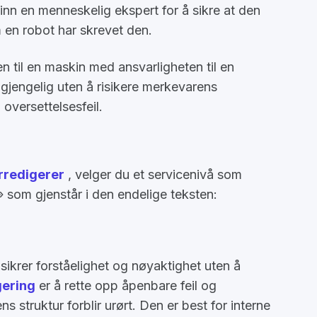
 inn en menneskelig ekspert for å sikre at den
 en robot har skrevet den.
 til en maskin med ansvarligheten til en
ilgjengelig uten å risikere merkevarens
versettelsesfeil.
erredigerer
, velger du et servicenivå som
 som gjenstår i den endelige teksten:
krer forståelighet og nøyaktighet uten å
gering
er å rette opp åpenbare feil og
s struktur forblir urørt. Den er best for interne