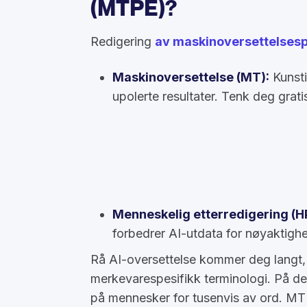
(MTPE)?
Redigering
av maskinoversettelses
Maskinoversettelse (MT):
Kunsti
upolerte resultater. Tenk deg grat
Menneskelig etterredigering (H
forbedrer AI-utdata for nøyaktighe
Rå AI-oversettelse kommer deg langt, 
merkevarespesifikk terminologi. På den
på mennesker for tusenvis av ord. MTP