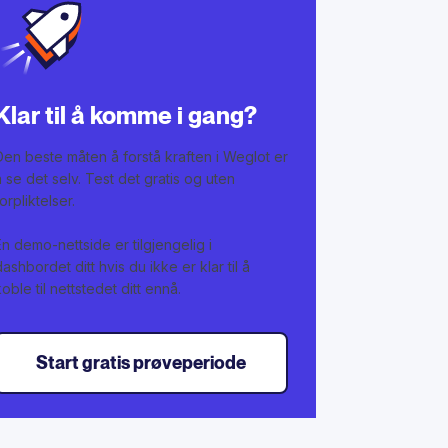
Klar til å komme i gang?
Den beste måten å forstå kraften i Weglot er
å se det selv. Test det gratis og uten
forpliktelser.
En demo-nettside er tilgjengelig i
dashbordet ditt hvis du ikke er klar til å
koble til nettstedet ditt ennå.
Start gratis prøveperiode