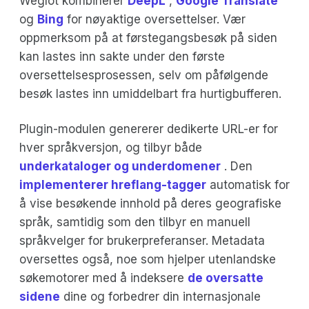
Weglot kombinerer
DeepL
,
Google Translate
og
Bing
for nøyaktige oversettelser. Vær
oppmerksom på at førstegangsbesøk på siden
kan lastes inn sakte under den første
oversettelsesprosessen, selv om påfølgende
besøk lastes inn umiddelbart fra hurtigbufferen.
Plugin-modulen genererer dedikerte URL-er for
hver språkversjon, og tilbyr både
underkataloger og underdomener
. Den
implementerer hreflang-tagger
automatisk for
å vise besøkende innhold på deres geografiske
språk, samtidig som den tilbyr en manuell
språkvelger for brukerpreferanser. Metadata
oversettes også, noe som hjelper utenlandske
søkemotorer med å indeksere
de oversatte
sidene
dine og forbedrer din internasjonale