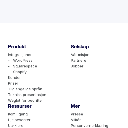
Produkt
Selskap
Integrasjoner
Vår misjon
- WordPress
Partnere
- Squarespace
Jobber
- Shopify
Kunder
Priser
Tilgjengelige språk
Teknisk presentasjon
Weglot for bedrifter
Ressurser
Mer
Kom i gang
Presse
Hjelpesenter
Vilkår
Utviklere
Personvernerklæring