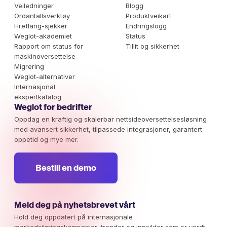
Veiledninger
Blogg
Ordantallsverktøy
Produktveikart
Hreflang-sjekker
Endringslogg
Weglot-akademiet
Status
Rapport om status for
Tillit og sikkerhet
maskinoversettelse
Migrering
Weglot-alternativer
Internasjonal
ekspertkatalog
Weglot for bedrifter
Oppdag en kraftig og skalerbar nettsideoversettelsesløsning
med avansert sikkerhet, tilpassede integrasjoner, garantert
oppetid og mye mer.
Bestill en demo
Meld deg på nyhetsbrevet vårt
Hold deg oppdatert på internasjonale
markedsføringskampanjer, trender og innsikter som er verdt