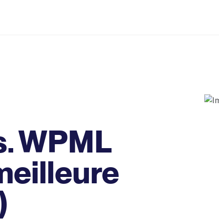
vs. WPML
meilleure
)