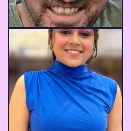
Michel van Luijtelaar
Co-fondateur, GMBapi.com
Grâce à la simplicité d'utilisation de l'outil
et à ses traductions rapides et fluides,
nous avons pu attirer des clients non-
anglophones plus vite que jamais. Et ça a
changé la donne pour notre entreprise !
Aditi Tanwar
Responsable du contenu, Seahawk Media