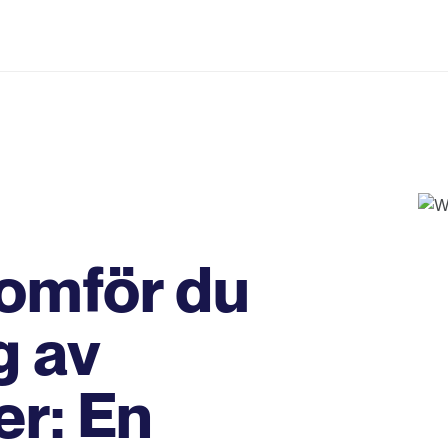
omför du
g av
r: En