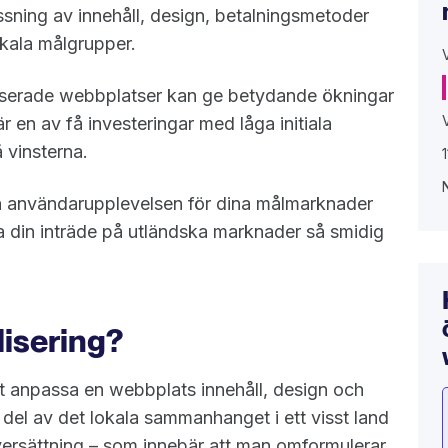
ssning av innehåll, design, betalningsmetoder
kala målgrupper.
liserade webbplatser kan ge betydande ökningar
 en av få investeringar med låga initiala
å vinsterna.
ra användarupplevelsen för dina målmarknader
 din inträde på utländska marknader så smidig
lisering?
t anpassa en webbplats innehåll, design och
 del av det lokala sammanhanget i ett visst land
n översättning – som innebär att man omformulerar