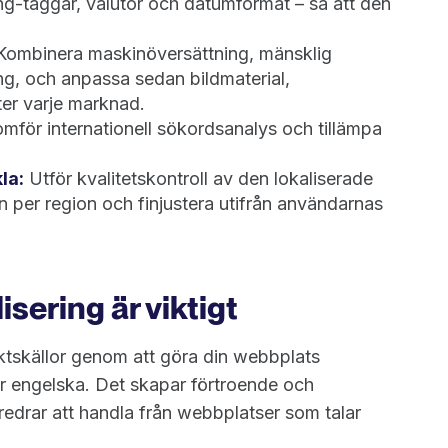
ng-taggar, valutor och datumformat – så att den
ombinera maskinöversättning, mänsklig
ng, och anpassa sedan bildmaterial,
ter varje marknad.
för internationell sökordsanalys och tillämpa
la:
Utför kvalitetskontroll av den lokaliserade
per region och finjustera utifrån användarnas
sering är viktigt
täktskällor genom att göra din webbplats
lar engelska. Det skapar förtroende och
redrar att handla från webbplatser som talar