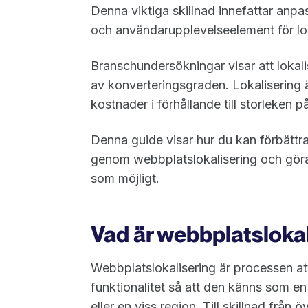
Denna viktiga skillnad innefattar anpa
och användarupplevelseelement för lo
Branschundersökningar visar att loka
av konverteringsgraden. Lokalisering är
kostnader i förhållande till storleken p
Denna guide visar hur du kan förbätt
genom webbplatslokalisering och göra
som möjligt.
Vad är webbplatsloka
Webbplatslokalisering är processen at
funktionalitet så att den känns som en
eller en viss region. Till skillnad frå