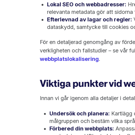
Lokal SEO och webbadresser:
Hre
relevanta metadata gör att sidorna fö
Efterlevnad av lagar och regler:
V
dataskydd, samtycke till cookies o
För en detaljerad genomgång av förde
verkligheten och fallstudier – se vår ful
webbplatslokalisering
.
Viktiga punkter vid w
Innan vi går igenom alla detaljer i deta
Undersök och planera:
Kartlägg 
målgruppen och bestäm vilka språk
Förbered din webbplats:
Anpassa 