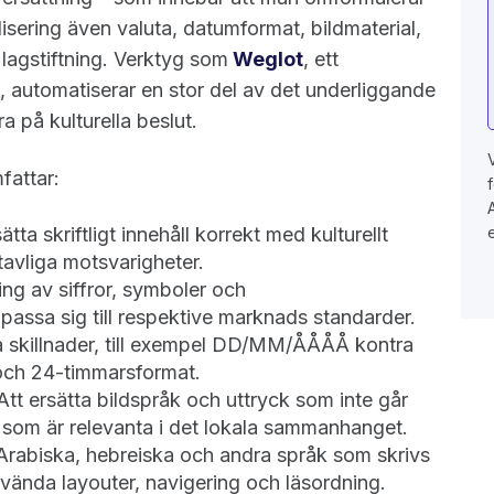
lisering även valuta, datumformat, bildmaterial,
lagstiftning. Verktyg som
Weglot
, ett
 automatiserar en stor del av det underliggande
a på kulturella beslut.
fattar:
tta skriftligt innehåll korrekt med kulturellt
tavliga motsvarigheter.
ng av siffror, symboler och
npassa sig till respektive marknads standarder.
 skillnader, till exempel DD/MM/ÅÅÅÅ kontra
ch 24-timmarsformat.
tt ersätta bildspråk och uttryck som inte går
v som är relevanta i det lokala sammanhanget.
rabiska, hebreiska och andra språk som skrivs
elvända layouter, navigering och läsordning.