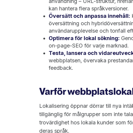
användning – URL-struktur, hrefla
kan hantera flera språkversioner.
Översätt och anpassa innehåll:
K
översättning och hybridöversättni
användarupplevelse och tonfall ef
Optimera för lokal sökning:
Genom
on-page-SEO för varje marknad.
Testa, lansera och vidareutveck
webbplatsen, övervaka prestandan 
feedback.
Varför webbplatslokali
Lokalisering öppnar dörrar till nya in
tillgänglig för målgrupper som inte ta
trovärdighet hos lokala kunder som fö
deras språk.