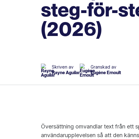
steg-för-s
(2026)
Skriven av
Granskad av
Rayne Aguilar
Eugène Ernoult
Översättning omvandlar text från ett sp
användarupplevelsen så att den känns n