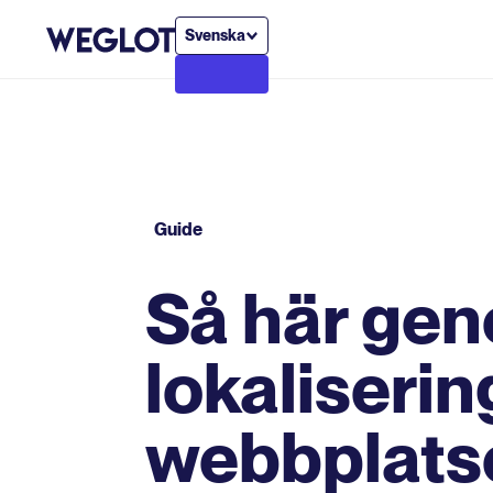
Svenska
Guide
Så här gen
lokaliserin
webbplatse