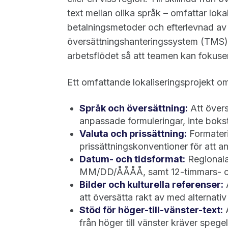
text mellan olika språk – omfattar loka
betalningsmetoder och efterlevnad av 
översättningshanteringssystem (TMS),
arbetsflödet så att teamen kan fokuser
Ett omfattande lokaliseringsprojekt om
Språk och översättning:
Att översä
anpassade formuleringar, inte boks
Valuta och prissättning:
Formateri
prissättningskonventioner för att a
Datum- och tidsformat:
Regionala
MM/DD/ÅÅÅÅ, samt 12-timmars- o
Bilder och kulturella referenser:
A
att översätta rakt av med alternati
Stöd för höger-till-vänster-text:
A
från höger till vänster kräver speg