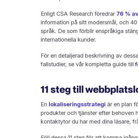
Enligt CSA Research föredrar
76 % av
information på sitt modersmål, och 40
språk. De som förblir enspråkiga stänge
internationella kunder.
För en detaljerad beskrivning av dess
fallstudier, se vår kompletta guide till
f
11 steg till webbplats
En
lokaliseringsstrategi
är en plan f
produkter och tjänster efter behoven 
kontaktytor du har med dina läsare, fr
Följ dessa 11 steg för att komma igån