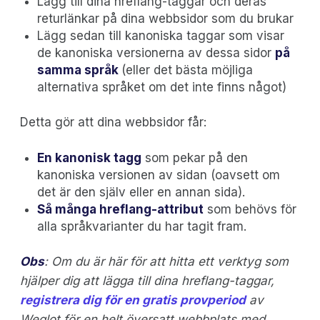
Lägg till dina hreflang-taggar och deras
returlänkar på dina webbsidor som du brukar
Lägg sedan till kanoniska taggar som visar
de kanoniska versionerna av dessa sidor
på
samma språk
(eller det bästa möjliga
alternativa språket om det inte finns något)
Detta gör att dina webbsidor får:
En kanonisk tagg
som pekar på den
kanoniska versionen av sidan (oavsett om
det är den själv eller en annan sida).
Så många hreflang-attribut
som behövs för
alla språkvarianter du har tagit fram.
Obs
: Om du är här för att hitta ett verktyg som
hjälper dig att lägga till dina hreflang-taggar,
registrera dig för en gratis provperiod
av
Weglot för en helt översatt webbplats med