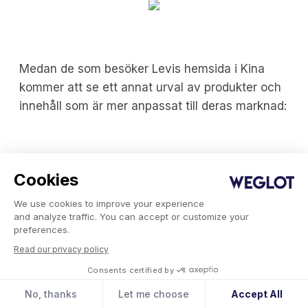
Medan de som besöker Levis hemsida i Kina
kommer att se ett annat urval av produkter och
innehåll som är mer anpassat till deras marknad:
Cookies
We use cookies to improve your experience
and analyze traffic. You can accept or customize your
Resultatet? En smidigare användarupplevelse
preferences.
på Levis webbplats, vilket garanterat ökar
Read our privacy policy
engagemanget på webbplatsen och
Consents certified by
försäljningen.
No, thanks
Let me choose
Accept All