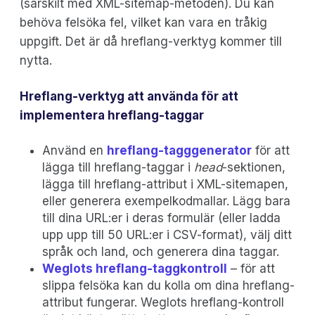
(särskilt med XML-sitemap-metoden). Du kan
behöva felsöka fel, vilket kan vara en tråkig
uppgift. Det är då hreflang-verktyg kommer till
nytta.
Hreflang-verktyg att använda för att
implementera hreflang-taggar
Använd en
hreflang-tagggenerator
för att
lägga till hreflang-taggar i
head
-sektionen,
lägga till hreflang-attribut i XML-sitemapen,
eller generera exempelkodmallar. Lägg bara
till dina URL:er i deras formulär (eller ladda
upp upp till 50 URL:er i CSV-format), välj ditt
språk och land, och generera dina taggar.
Weglots hreflang-taggkontroll
– för att
slippa felsöka kan du kolla om dina hreflang-
attribut fungerar. Weglots hreflang-kontroll