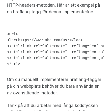
HTTP-headers-metoden. Här är ett exempel på
en hreflang-tagg för denna implementering:
<url>

<loc>https://www.abc.com/us/</loc>

<xhtml:link rel="alternate" hreflang="en" href
<xhtml:link rel="alternate" hreflang="en-ca" hr
<xhtml:link rel="alternate" hreflang="en-gb" hr
Om du manuellt implementerar hreflang-taggar
på din webbplats behöver du bara använda en
av ovanstående metoder.
Tänk på att du arbetar med långa kodstycken