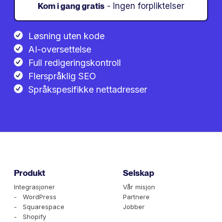
Kom i gang gratis
- Ingen forpliktelser
Løsning uten kode
AI-oversettelse
Full redigeringskontroll
Flerspråklig SEO
Språkspesifikke nettadresser
Produkt
Selskap
Integrasjoner
Vår misjon
- WordPress
Partnere
- Squarespace
Jobber
- Shopify