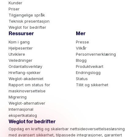
Kunder
Priser
Tilgjengelige språk
Teknisk presentasjon
Weglot for bedrifter
Ressurser
Mer
Kom i gang
Presse
Hjelpesenter
Vilkår
Utviklere
Personvernerklæring
Veiledninger
Blogg
Ordantallsverktøy
Produktveikart
Hreflang-sjekker
Endringslogg
Weglot-akademiet
Status
Rapport om status for
Tillit og sikkerhet
maskinoversettelse
Migrering
Weglot-alternativer
Internasjonal
ekspertkatalog
Weglot for bedrifter
Oppdag en kraftig og skalerbar nettsideoversettelsesløsning
med avansert sikkerhet, tilpassede integrasjoner, garantert