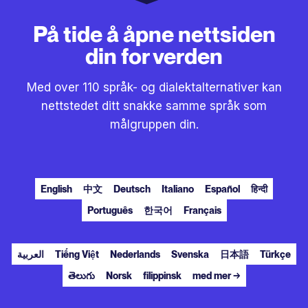
På tide å åpne nettsiden
din for verden
Med over 110 språk- og dialektalternativer kan
nettstedet ditt snakke samme språk som
målgruppen din.
English
中文
Deutsch
Italiano
Español
हिन्दी
Português
한국어
Français
العربية
Tiếng Việt
Nederlands
Svenska
日本語
Türkçe
తెలుగు
Norsk
filippinsk
med mer →