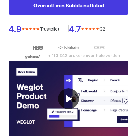
Oversett min Bubble nettsted
4.9
4.7
Trustpilot
G2
★★★★★
★★★★★
+ 110 342 brukere over hele verden