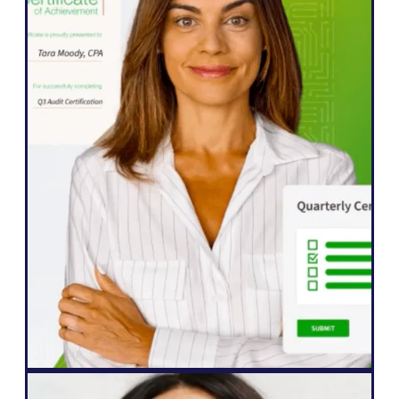
WordPress
" Weglot gjorde det mulig for oss å raskt
utvide nettstedet vårt til fem språk. Vi har
allerede sett betydelige forbedringer i
engasjementet fra våre internasjonale
målgrupper, som er mer ivrige enn noen
gang etter å samhandle med innholdet
vårt.»
John Springli
Senior Website Manager