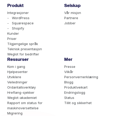
Produkt
Selskap
Integrasjoner
Vår misjon
- WordPress
Partnere
- Squarespace
Jobber
- Shopify
Kunder
Priser
Tilgjengelige språk
Teknisk presentasjon
Weglot for bedrifter
Ressurser
Mer
Kom i gang
Presse
Hjelpesenter
Vilkår
Utviklere
Personvernerklæring
Veiledninger
Blogg
Ordantallsverktøy
Produktveikart
Hreflang-sjekker
Endringslogg
Weglot-akademiet
Status
Rapport om status for
Tillit og sikkerhet
maskinoversettelse
Migrering