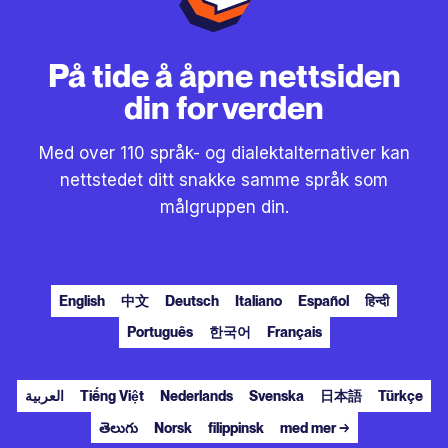
På tide å åpne nettsiden
din for verden
Med over 110 språk- og dialektalternativer kan
nettstedet ditt snakke samme språk som
målgruppen din.
English
中文
Deutsch
Italiano
Español
हिन्दी
Português
한국어
Français
العربية
Tiếng Việt
Nederlands
Svenska
日本語
Türkçe
తెలుగు
Norsk
filippinsk
med mer →