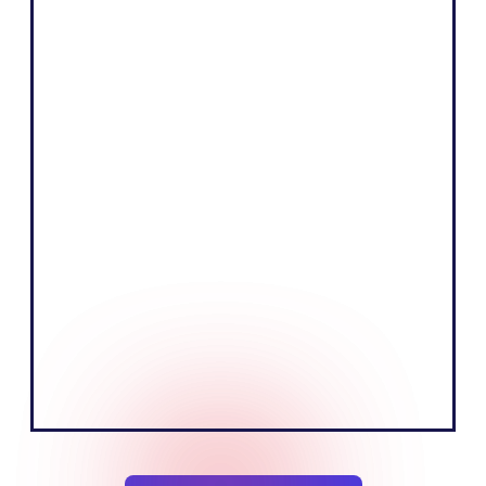
Shopify
"Kjernen i vår virksomhet er å selge
produkter ved å fortelle en overbevisende
historie og utdanne publikum. Vi tror vi
kan gjøre det mer effektivt ved å snakke
det lokale språket på det europeiske
markedet."
Tobias Nervik
GrunnleggerMedgründer