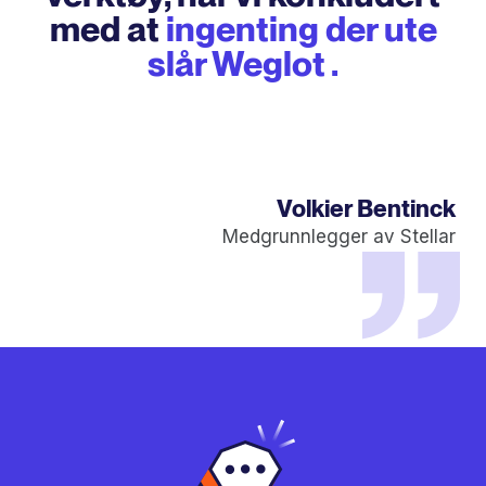
med at
ingenting der ute
slår Weglot .
Volkier Bentinck
Medgrunnlegger av Stellar