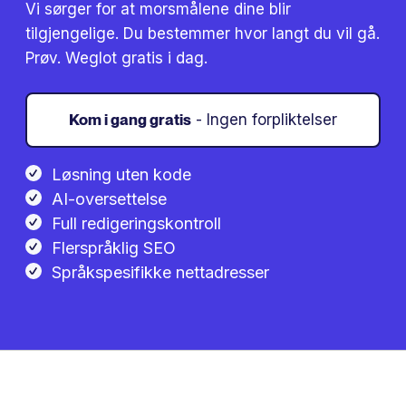
Vi sørger for at morsmålene dine blir
tilgjengelige. Du bestemmer hvor langt du vil gå.
Prøv. Weglot gratis i dag.
Kom i gang gratis
- Ingen forpliktelser
Løsning uten kode
AI-oversettelse
Full redigeringskontroll
Flerspråklig SEO
Språkspesifikke nettadresser