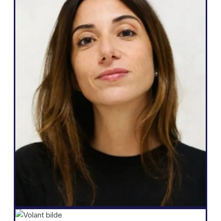
Nettbyrå
" Weglot er flott fordi det samsvarer med
mine behov og det jeg kan love kundene
mine: en enkel måte å bli flerspråklig på,
full autonomi over nettstedet sitt,
generere flere potensielle kunder og
muligheten til å gjøre alt dette med bare
noen få klikk.»
Salomé Amar
Grunnlegger