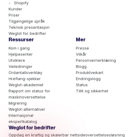
- Shopify
Kunder
Priser
Tilgjengelige språk
Teknisk presentasjon
Weglot for bedrifter
Ressurser
Mer
Kom i gang
Presse
Hjelpesenter
Vilkår
Utviklere
Personvernerklæring
Veiledninger
Blogg
Ordantallsverktøy
Produktveikart
Hreflang-sjekker
Endringslogg
Weglot-akademiet
Status
Rapport om status for
Tillit og sikkerhet
maskinoversettelse
Migrering
Weglot-alternativer
Internasjonal
ekspertkatalog
Weglot for bedrifter
Oppdag en kraftig og skalerbar nettsideoversettelsesløsning