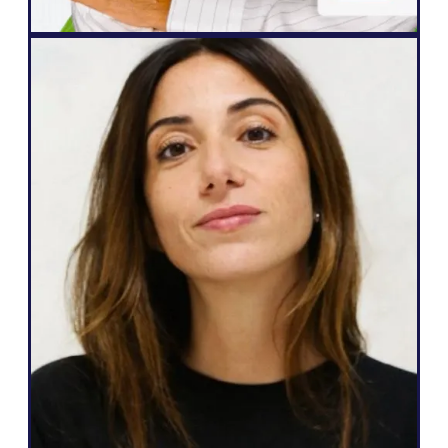
Nettbyrå
" Weglot er flott fordi det samsvarer med
mine behov og det jeg kan love kundene
mine: en enkel måte å bli flerspråklig på,
full autonomi over nettstedet sitt,
generere flere potensielle kunder og
muligheten til å gjøre alt dette med bare
noen få klikk.»
Salomé Amar