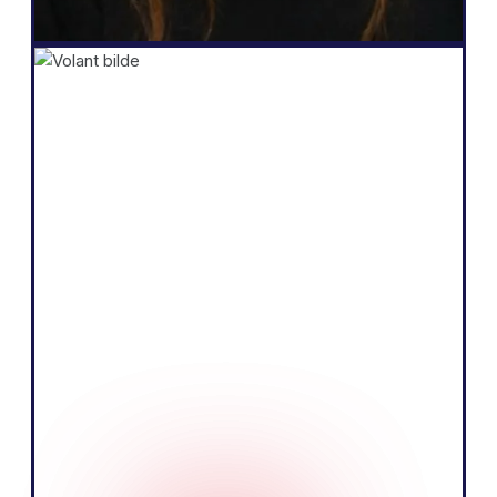
Grunnlegger
Shopify
"Kjernen i vår virksomhet er å selge
produkter ved å fortelle en overbevisende
historie og utdanne publikum. Vi tror vi
kan gjøre det mer effektivt ved å snakke
det lokale språket på det europeiske
markedet."
Tobias Nervik
GrunnleggerMedgründer