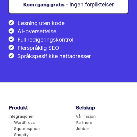
Kom i gang gratis
- Ingen forpliktelser
Løsning uten kode
AI-oversettelse
Full redigeringskontroll
Flerspråklig SEO
Språkspesifikke nettadresser
Produkt
Selskap
Integrasjoner
Vår misjon
- WordPress
Partnere
- Squarespace
Jobber
- Shopify