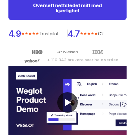
Oversett nettstedet mitt med
kjærlighet
4.9
4.7
Trustpilot
G2
★★★★★
★★★★★
+ 110 342 brukere over hele verden