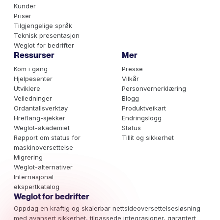
Kunder
Priser
Tilgjengelige språk
Teknisk presentasjon
Weglot for bedrifter
Ressurser
Mer
Kom i gang
Presse
Hjelpesenter
Vilkår
Utviklere
Personvernerklæring
Veiledninger
Blogg
Ordantallsverktøy
Produktveikart
Hreflang-sjekker
Endringslogg
Weglot-akademiet
Status
Rapport om status for
Tillit og sikkerhet
maskinoversettelse
Migrering
Weglot-alternativer
Internasjonal
ekspertkatalog
Weglot for bedrifter
Oppdag en kraftig og skalerbar nettsideoversettelsesløsning
med avansert sikkerhet, tilpassede integrasjoner, garantert