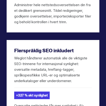
Administrer hele nettstedsoversettelsen din fra
et dedikert grensesnitt. Tildel redigeringer,
godkjenn oversettelser, importer/eksporter filer
og behold kontrollen i hvert trinn.
Flerspråklig SEO inkludert
Weglot håndterer automatisk alle de viktigste
SEO-trinnene for internasjonal synlighet:
oversatte metadata, hreflang-tagger,
språkspesifikke URL-er og optimaliserte
underkataloger eller underdomener.
+327 % økt synlighet
Oversatte nettsteder får mer synlighet i AI-