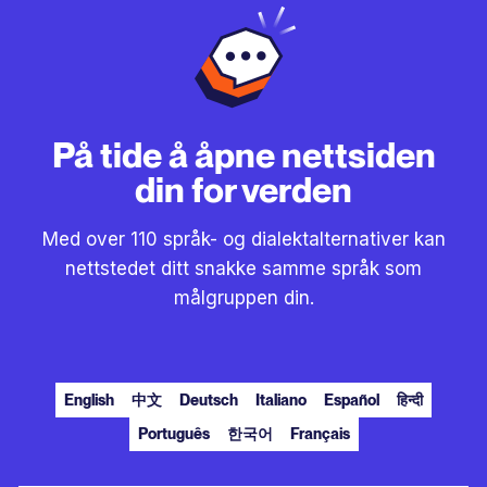
På tide å åpne nettsiden
din for verden
Med over 110 språk- og dialektalternativer kan
nettstedet ditt snakke samme språk som
målgruppen din.
English
中文
Deutsch
Italiano
Español
हिन्दी
Português
한국어
Français