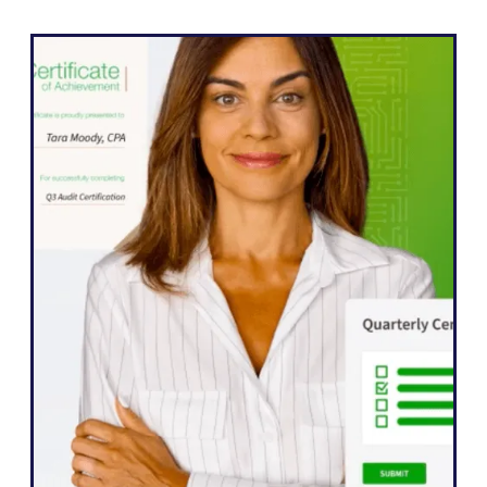
WordPress
" Weglot gjorde det mulig for oss å raskt
utvide nettstedet vårt til fem språk. Vi har
allerede sett betydelige forbedringer i
engasjementet fra våre internasjonale
målgrupper, som er mer ivrige enn noen
gang etter å samhandle med innholdet
vårt.»
John Springli
Senior Website Manager