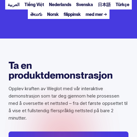
العربية
Tiếng Việt
Nederlands
Svenska
日本語
Türkçe
తెలుగు
Norsk
filippinsk
med mer →
Ta en
produktdemonstrasjon
Opplev kraften av Weglot med vår interaktive
demonstrasjon som tar deg gjennom hele prosessen
med å oversette et nettsted – fra det første oppsettet til
å vise et fullstendig flerspråklig nettsted på bare 2
minutter.