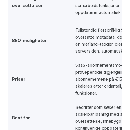
oversettelser
samarbeidsfunksjoner. Op
oppdaterer automatisk nytt 
Fullstendig flerspråklig SE
oversatte metadata, dedik
SEO-muligheter
er, hreflang-tagger, gjengiv
serversiden, automatisk omd
SaaS-abonnementsmodell. 
prøveperiode tilgjengelig, d
Priser
abonnementene på €15/må
skaleres etter ordantall, sp
funksjoner.
Bedrifter som søker en rask
skalerbar løsning med auto
Best for
oversettelse, innebygd SE
kontinuerlige oppdateringer