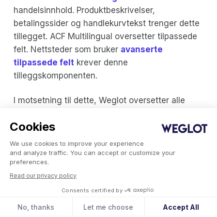
handelsinnhold. Produktbeskrivelser,
betalingssider og handlekurvtekst trenger dette
tillegget. ACF Multilingual oversetter tilpassede
felt. Nettsteder som bruker
avanserte
tilpassede felt
krever denne
tilleggskomponenten.
I motsetning til dette, Weglot oversetter alle
innholdstyper med én enkelt plugin. Alt fra
Cookies
innlegg til widgeter til tilpassede felt blir
oversatt automatisk. Bruk en gratis plugin som
We use cookies to improve your experience
Weglot tar deg bryet med å gjøre hver av disse
and analyze traffic. You can accept or customize your
preferences.
selv. Den er designet for å automatisk oversette
Read our privacy policy
innholdet i hver komponent, noe som gir deg et
Consents certified by
fullt brukbart nettsted på få minutter.
No, thanks
Let me choose
Accept All
Tema- og plugin-kompatibilitet