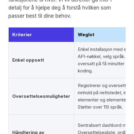
detalj for å hjelpe deg å forstå hvilken som
passer best til dine behov.
Kriterier
Weglot
Enkel installasjon med ett kli
API-nøkkel, velg språk. Hel
Enkel oppsett
oversatt på få minutter ute
koding.
Registrerer og oversetter a
innhold på nettstedet, inkl
Oversettelsesmuligheter
elementer og elementer fra 
Støtter over 110 språk.
Sentralisert dashbord med V
Håndtering av
Oversettelsesliste, ordliste