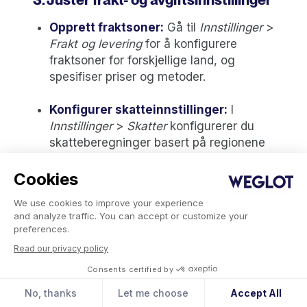
Opprett fraktsoner:
Gå til
Innstillinger
>
Frakt og levering
for å konfigurere
fraktsoner for forskjellige land, og
spesifiser priser og metoder.
Konfigurer skatteinnstillinger:
I
Innstillinger
>
Skatter
konfigurerer du
skatteberegninger basert på regionene
du selger til, og sørger for at lokale
forskrifter overholdes.
Cookies
We use cookies to improve your experience
4. Lokaliser innhold
and analyze traffic. You can accept or customize your
preferences.
Tilpass produktbeskrivelser,
Read our privacy policy
markedsføringsmateriell og
Consents certified by
kundeserviceressurser for å nå ut til lokale
målgrupper. Vurder å bruke en
No, thanks
Let me choose
Accept All