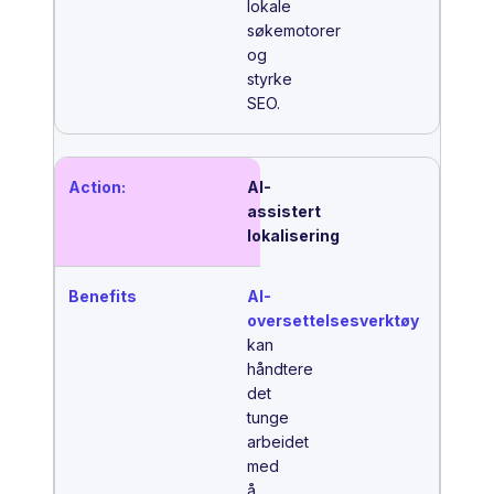
lokale
søkemotorer
og
styrke
SEO.
AI-
assistert
lokalisering
AI-
oversettelsesverktøy
kan
håndtere
det
tunge
arbeidet
med
å