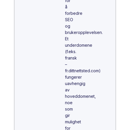
for
å
forbedre
SEO
og
brukeropplevelsen.
Et
underdomene
(f.eks.
fransk
–
fr.dittnettsted.com)
fungerer
uavhengig
av
hoveddomenet,
noe
som
gir
mulighet
for